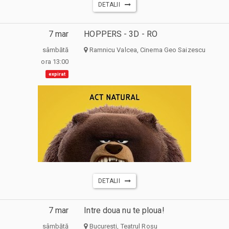
DETALII
7 mar
HOPPERS - 3D - RO
sâmbătă
Ramnicu Valcea, Cinema Geo Saizescu
ora 13:00
expirat
DETALII
7 mar
Intre doua nu te ploua!
sâmbătă
Bucuresti, Teatrul Roșu