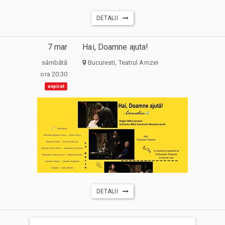
DETALII
7 mar
Hai, Doamne ajuta!
sâmbătă
Bucuresti, Teatrul Amzei
ora 20:30
expirat
DETALII