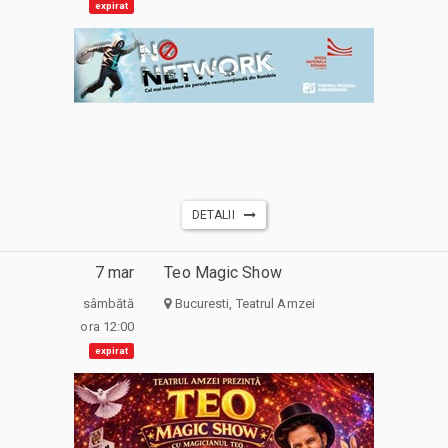
expirat
DETALII
7 mar
Teo Magic Show
sâmbătă
Bucuresti, Teatrul Amzei
ora 12:00
expirat