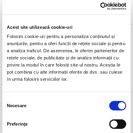
DETALII
Acest site utilizează cookie-uri
7 mar
Burlac la 40 de ani
Folosim cookie-uri pentru a personaliza conținutul și
sâmbătă
Buzau, Sala Teatrului George Ciprian
anunțurile, pentru a oferi funcții de rețele sociale și pentru
ora 19:00
a analiza traficul. De asemenea, le oferim partenerilor de
expirat
rețele sociale, de publicitate și de analize informații cu
privire la modul în care folosiți site-ul nostru. Aceștia le
pot combina cu alte informații oferite de dvs. sau culese
în urma folosirii serviciilor lor.
Selecția
Necesare
consimțământului
DETALII
Preferinţe
alte zile:
14 aug
13 sept