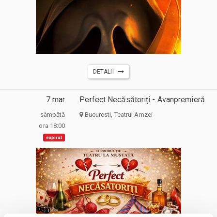
DETALII
7 mar
Perfect Necăsătoriți - Avanpremieră
sâmbătă
Bucuresti, Teatrul Amzei
ora 18:00
expirat