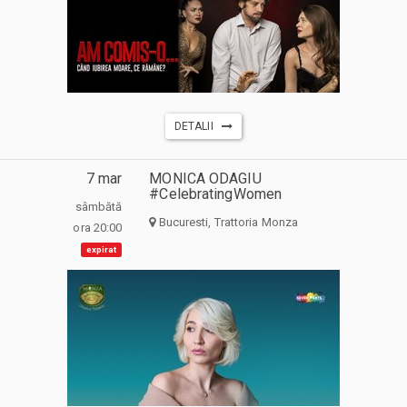
DETALII
7 mar
MONICA ODAGIU
#CelebratingWomen
sâmbătă
Bucuresti, Trattoria Monza
ora 20:00
expirat