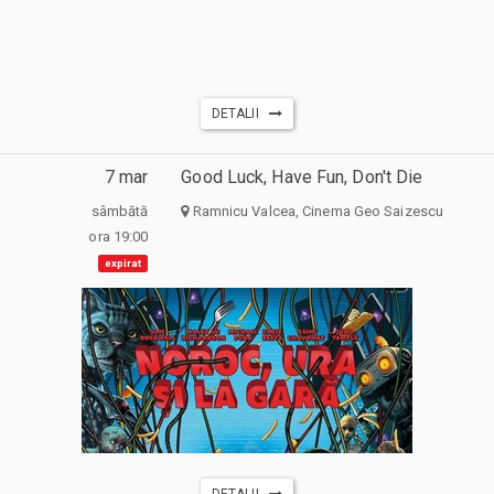
DETALII
7 mar
Good Luck, Have Fun, Don't Die
sâmbătă
Ramnicu Valcea, Cinema Geo Saizescu
ora 19:00
expirat
DETALII