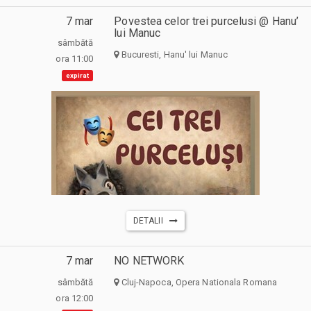
7 mar
Povestea celor trei purcelusi @ Hanu’
lui Manuc
sâmbătă
Bucuresti, Hanu' lui Manuc
ora 11:00
expirat
DETALII
7 mar
NO NETWORK
sâmbătă
Cluj-Napoca, Opera Nationala Romana
ora 12:00