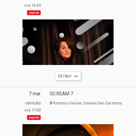
ora 16:30
expirat
DETALII
7 mar
SCREAM 7
sâmbătă
Ramnicu Valcea, Cinema Geo Saizescu
ora 17:00
expirat