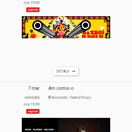
ora 19:00
expirat
DETALII
7 mar
Am comis-o
sâmbătă
Bucuresti, Teatrul Roșu
ora 19:30
expirat