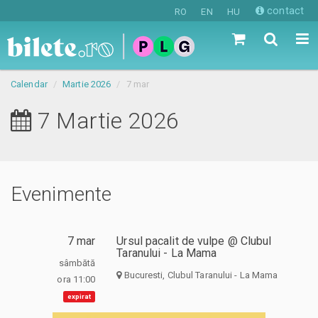
contact
RO
EN
HU
Calendar
Martie 2026
7 mar
7 Martie 2026
Evenimente
7 mar
Ursul pacalit de vulpe @ Clubul
Taranului - La Mama
sâmbătă
Bucuresti, Clubul Taranului - La Mama
ora 11:00
expirat