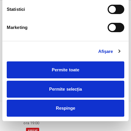
7 mar
Extrem - ANULAT
Statistici
sâmbătă
Bucuresti, FF Theatre - Centru Vechi
ora 19:00
Marketing
expirat
Afişare
Permite toate
Permite selecția
DETALII
7 mar
Pestii dorm?
Respinge
sâmbătă
Bucuresti, Teatrul Coquette
ora 19:00
expirat