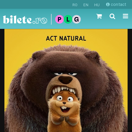
contact
RO
EN
HU