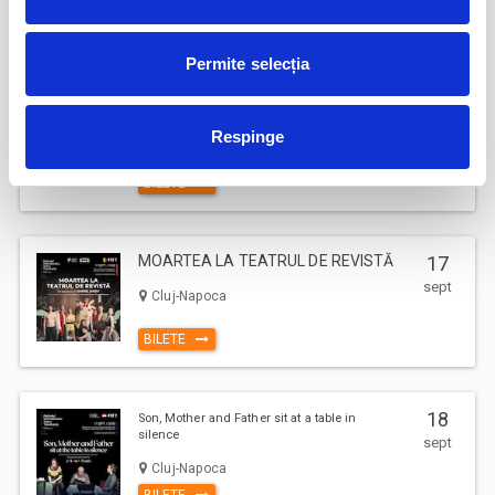
BILETE
Permite selecția
17
Deschiderea Stagiunii - Filarmonica Pitesti
sept
Respinge
Pitesti
BILETE
MOARTEA LA TEATRUL DE REVISTĂ
17
sept
Cluj-Napoca
BILETE
18
Son, Mother and Father sit at a table in
silence
sept
Cluj-Napoca
BILETE