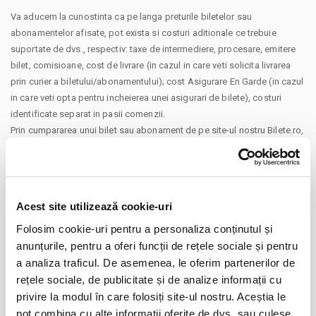
Va aducem la cunostinta ca pe langa preturile biletelor sau
abonamentelor afisate, pot exista si costuri aditionale ce trebuie
suportate de dvs., respectiv: taxe de intermediere, procesare, emitere
bilet, comisioane, cost de livrare (in cazul in care veti solicita livrarea
prin curier a biletului/abonamentului); cost Asigurare En Garde (in cazul
in care veti opta pentru incheierea unei asigurari de bilete), costuri
identificate separat in pasii comenzii.
Prin cumpararea unui bilet sau abonament de pe site-ul nostru Bilete.ro,
cumparatorul se obliga sa respecte Regulile de participare si acces la
eveniment, precum si
Termenii si Conditiile
site-ului Bilete.ro
Taxe servicii aplicabile per bilet:
Taxa administrare - 2%
Acest site utilizează cookie-uri
Taxa procesare - 2 lei
Folosim cookie-uri pentru a personaliza conținutul și
anunțurile, pentru a oferi funcții de rețele sociale și pentru
CONTINUARE
Un bilet este valabil pentru o singura persoana. Toti participantii la
a analiza traficul. De asemenea, le oferim partenerilor de
eveniment, adulti si copii, trebuie sa cumpere bilet sau abonament,
Distribuie aceasta pagina
indiferent de varsta. (Mai putin cazurile unde este specificata gratuitate
rețele sociale, de publicitate și de analize informații cu
in limita de varsta).
privire la modul în care folosiți site-ul nostru. Aceștia le
Va rugam sa respectati orele de acces in sala de spectacol sau in locul
pot combina cu alte informații oferite de dvs. sau culese