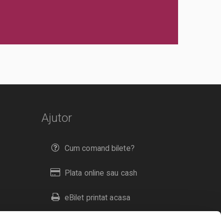
Ajutor
Cum comand bilete?
Plata online sau cash
eBilet printat acasa