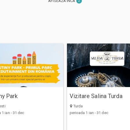
AFISEAZA INCA
2
ny Park
Vizitare Salina Turda
sti
Turda
 1 ian - 31 dec
perioada 1 ian - 31 dec