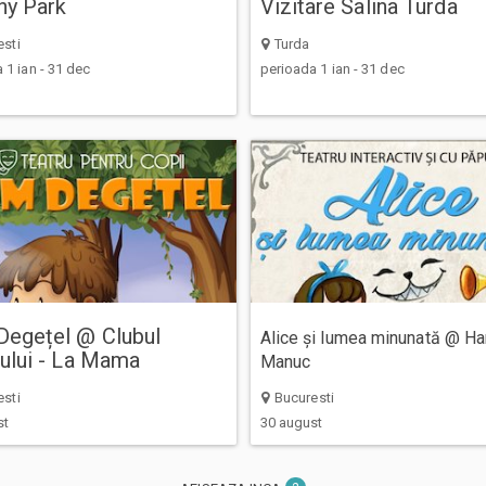
ny Park
Vizitare Salina Turda
sti
Turda
 1 ian - 31 dec
perioada 1 ian - 31 dec
egețel @ Clubul
Alice și lumea minunată @ Han
ului - La Mama
Manuc
sti
Bucuresti
st
30 august