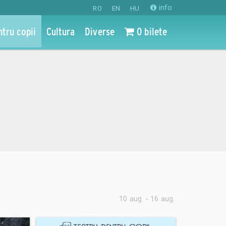
info
RO
EN
HU
ntru copii
Cultura
Diverse
0 bilete
10 aug. - 16 aug.