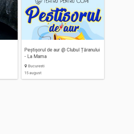
Peștișorul de aur @ Clubul Țăranului
- La Mama
Bucuresti
15 august