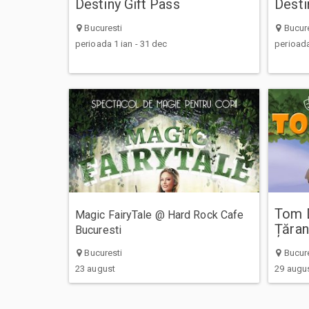
Destiny Gift Pass
Desti
Bucuresti
Bucure
perioada 1 ian - 31 dec
perioada
Tom D
Magic FairyTale @ Hard Rock Cafe
Țăran
Bucuresti
Bucuresti
Bucure
23 august
29 augu