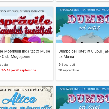
ile Motanului Încălțat @ Muse
Dumbo cel isteț @ Clubul Țăra
y Club Mogoșoaia
La Mama
soaia
Bucuresti
AMAT pe 20 septembrie
20 septembrie