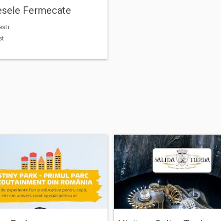
esele Fermecate
sti
st