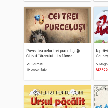
Povestea celor trei purceluși @
Isprăv
Clubul Țăranului - La Mama
Countr
Bucuresti
Mogo
19 septembrie
REPROGR