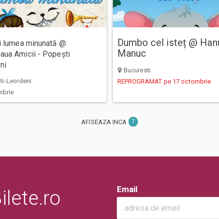
Dumbo cel isteț @ Hanu’
și lumea minunată @
Manuc
aua Amicii - Popești
ni
Bucuresti
i-Leordeni
REPROGRAMAT pe 17 octombrie
mbrie
AFISEAZA INCA
7
Email
lete.ro