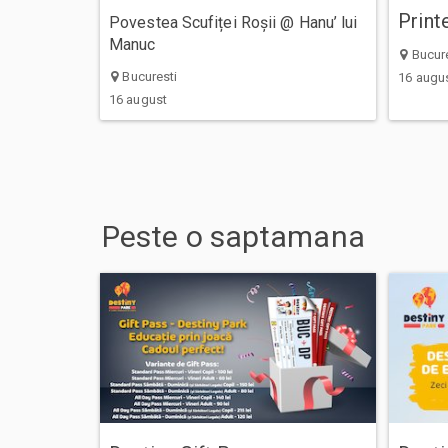
Print
Povestea Scufiței Roșii @ Hanu’ lui
Manuc
Bucure
Bucuresti
16 augu
16 august
Peste
o saptamana