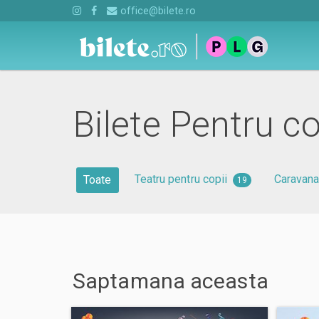
office@bilete.ro
Bilete Pentru co
Teatru pentru copii
Caravana
Toate
19
Saptamana
aceasta