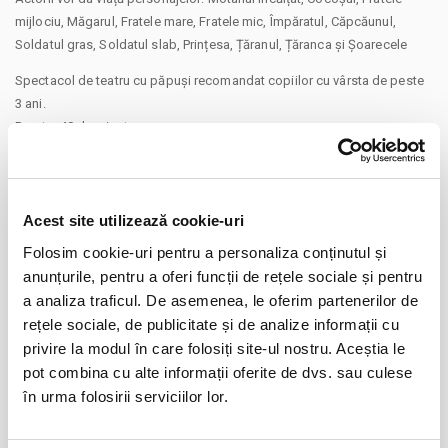
mijlociu, Măgarul, Fratele mare, Fratele mic, Împăratul, Căpcăunul,
Soldatul gras, Soldatul slab, Prințesa, Țăranul, Țăranca și Șoarecele
Spectacol de teatru cu păpuși recomandat copiilor cu vârsta de peste
3 ani.
Durata: 40 de minute
Un spectacol organizat în cadrul programului cultural Caravana cu
Spectacole la Restaurant Hanu’ lui Manuc - Piața Unirii, Strada Franceză
62-64, Sector 3, București
CONTINUARE
Powered by Teatru la Cinema
Acest site utilizează cookie-uri
#caravanacuspectacole
Distribuie aceasta pagina
Folosim cookie-uri pentru a personaliza conținutul și
Alte mențiuni:
anunțurile, pentru a oferi funcții de rețele sociale și pentru
• Pentru copiii cu vârsta de peste 1 an se achită bilet. Se achită bilete
a analiza traficul. De asemenea, le oferim partenerilor de
atât pentru părinți cât și pentru copii.
rețele sociale, de publicitate și de analize informații cu
• Vă rugăm să vă prezentați la locație cu 30 de minute înainte de
privire la modul în care folosiți site-ul nostru. Aceștia le
începerea spectacolului pentru a vă ocupa locurile preferate.
pot combina cu alte informații oferite de dvs. sau culese
Evenimente similare
Va aducem la cunostinta ca pe langa preturile biletelor sau
în urma folosirii serviciilor lor.
abonamentelor afisate, pot exista si costuri aditionale ce trebuie
09
Turtita Nazdravana @ Hard Rock Cafe
suportate de dvs., respectiv: taxe de intermediere, procesare, emitere
Bucuresti
aug