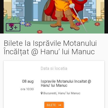
Bilete la Isprăvile Motanului
Încălțat @ Hanu’ lui Manuc
Data si locatia
08 aug
Ispravile Motanului Incaltat @
Hanu’ lui Manuc
ora 10:30
Bucuresti, Hanu' lui Manuc
BILETE