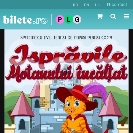
contact
RO
EN
HU