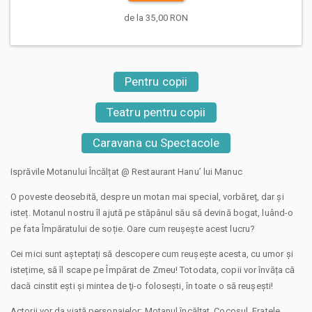
de la 35,00 RON
Pentru copii
Teatru pentru copii
Caravana cu Spectacole
Isprăvile Motanului Încălțat @ Restaurant Hanu’ lui Manuc
O poveste deosebită, despre un motan mai special, vorbăreț, dar și
isteț. Motanul nostru îl ajută pe stăpânul său să devină bogat, luând-o
pe fata Împăratului de soție. Oare cum reușește acest lucru?
Cei mici sunt așteptați să descopere cum reușește acesta, cu umor și
istețime, să îl scape pe Împărat de Zmeu! Totodata, copii vor învăța că
dacă cinstit eşti şi mintea de ţi-o foloseşti, în toate o să reuşeşti!
Actorii vor da viață personajelor: Motanul încălțat, Cocoșul, Fratele