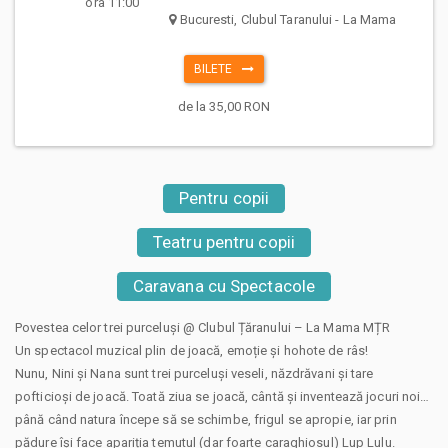
ora 11:00
Bucuresti, Clubul Taranului - La Mama
BILETE
de la 35,00 RON
Pentru copii
Teatru pentru copii
Caravana cu Spectacole
Povestea celor trei purceluși @ Clubul Țăranului – La Mama MȚR
Un spectacol muzical plin de joacă, emoție și hohote de râs!
Nunu, Nini și Nana sunt trei purceluși veseli, năzdrăvani și tare
pofticioși de joacă. Toată ziua se joacă, cântă și inventează jocuri noi…
până când natura începe să se schimbe, frigul se apropie, iar prin
pădure își face apariția temutul (dar foarte caraghiosul) Lup Lulu.