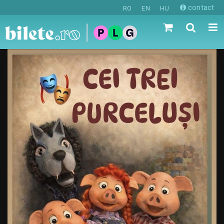
contact
RO
EN
HU