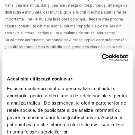
Nana, cea mai mică, dar și cea mai isteață dintre purceluși, înțelege că
distracția e minunată, dar munca, grija și lucrul în echipă sunt la fel de
importante. Frații ei nu sunt însă prea convinși… fiecare vrea propria
căsuță, construită cât mai ușor și cât mai repede. Ce poate ieși din
asta? Paie, crengi, cărămizi… și o mulțime de situații amuzante!
Cu cântece antrenante, personaje savuroase, replici care stârnesc râsul
și multă interacțiune cu copiii din sală, povestea clasică a celor trei
purceluși capătă o formă nouă, plină de energie și culoare. Iar Lupul
Lulu? Nu este chiar atât de fioros pe cât se crede…
Un spectacol despre curaj, responsabilitate, spus pe înțelesul celor
mici, dar savurat din plin și de cei mari.
Acest site utilizează cookie-uri
Un final vesel, o lecție importantă și o invitație la cântat și joacă pentru
CONTINUARE
Folosim cookie-uri pentru a personaliza conținutul și
toată sala – pentru că, până la urmă, poveștile frumoase se trăiesc cel
anunțurile, pentru a oferi funcții de rețele sociale și pentru
mai bine împreună.
Distribuie aceasta pagina
Spectacol de teatru de păpuși recomandat copiilor cu vârsta de peste
a analiza traficul. De asemenea, le oferim partenerilor de
3 ani. Durata: 45 minute
rețele sociale, de publicitate și de analize informații cu
Un spectacol organizat în cadrul evenimentului cultural Caravana cu
privire la modul în care folosiți site-ul nostru. Aceștia le
Spectacole la Clubul Țăranului – La Mama (Muzeul Țăranului Român,
pot combina cu alte informații oferite de dvs. sau culese
Intrarea Monetariei nr. 3, Sector 1, București )
în urma folosirii serviciilor lor.