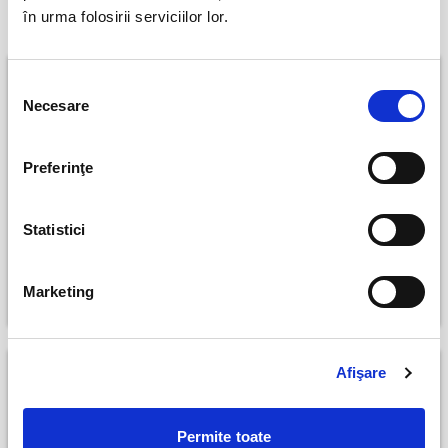
în urma folosirii serviciilor lor.
Peste
o luna
Selecția
Necesare
consimțământului
Preferinţe
Statistici
Abonamente Dinamo 1948
Abonamente FC Bihor
Oradea
Bucuresti
Oradea
perioada 31 mai - 31 mai 2027
Marketing
perioada 1 iun - 31 mai 2027
Afişare
Permite toate