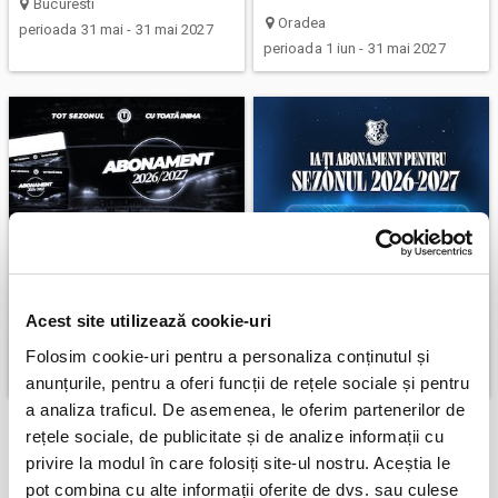
Bucuresti
Oradea
perioada 31 mai - 31 mai 2027
perioada 1 iun - 31 mai 2027
Abonamente FC
Abonamente Farul
Universitatea Cluj
Constanta
Acest site utilizează cookie-uri
Cluj-Napoca
Ovidiu
Folosim cookie-uri pentru a personaliza conținutul și
perioada 1 iun - 31 mai 2027
perioada 5 iun - 31 mai 2027
anunțurile, pentru a oferi funcții de rețele sociale și pentru
a analiza traficul. De asemenea, le oferim partenerilor de
rețele sociale, de publicitate și de analize informații cu
AFISEAZA INCA
8
privire la modul în care folosiți site-ul nostru. Aceștia le
pot combina cu alte informații oferite de dvs. sau culese