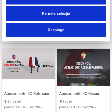
Permite selecția
Abonamente FC
Abonamente Farul
Universitatea Cluj
Constanta
Respinge
Cluj-Napoca
Ovidiu
perioada 1 iun - 31 mai 2027
perioada 5 iun - 31 mai 2027
Abonamente FC Botosani
Abonamente FC Bacau
Botosani
Bacau
perioada 8 iun - 8 iun 2027
perioada 3 iul - 1 iun 2027