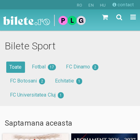
contact
RO
EN
HU
Bilete Sport
Fotbal
FC Dinamo
Toate
17
2
FC Botosani
Echitatie
2
1
FC Universitatea Cluj
1
Saptamana
aceasta