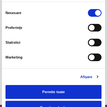
Parking FC Вacau
04
iul
Selecția
Bacau
Necesare
consimțământului
BILETE
Preferinţe
Abonamente Politehnica Timisoara
09
iul
Timisoara
Statistici
BILETE
Marketing
Abonamente Cetatea 1932 Suceava
27
iul
Suceava
Afişare
BILETE
Permite toate
MAI MULTE DIN SPORT