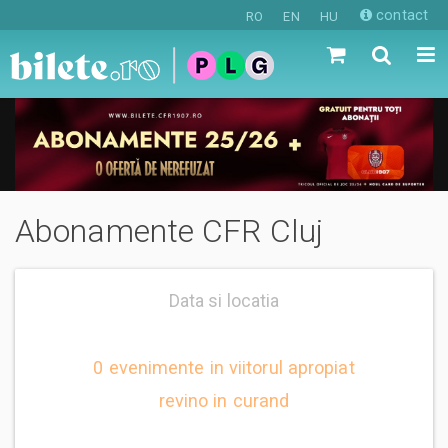
contact
RO
EN
HU
Abonamente CFR Cluj
Data si locatia
0 evenimente in viitorul apropiat
revino in curand