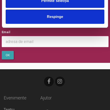
Permite selecția
Newsletter @ Bilete.ro
Respinge
Oferte exclusive si o editie saptamanala cu cele mai noi
evenimente.
Email
OK
Evenimente
Ajutor
Teatru