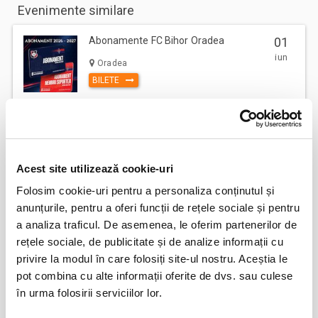
Evenimente similare
Abonamente FC Bihor Oradea
01
iun
Oradea
BILETE
Abonamente Farul Constanta
05
iun
Ovidiu
Acest site utilizează cookie-uri
BILETE
Folosim cookie-uri pentru a personaliza conținutul și
anunțurile, pentru a oferi funcții de rețele sociale și pentru
a analiza traficul. De asemenea, le oferim partenerilor de
Abonamente FC Bacau
03
rețele sociale, de publicitate și de analize informații cu
iul
Bacau
privire la modul în care folosiți site-ul nostru. Aceștia le
BILETE
pot combina cu alte informații oferite de dvs. sau culese
în urma folosirii serviciilor lor.