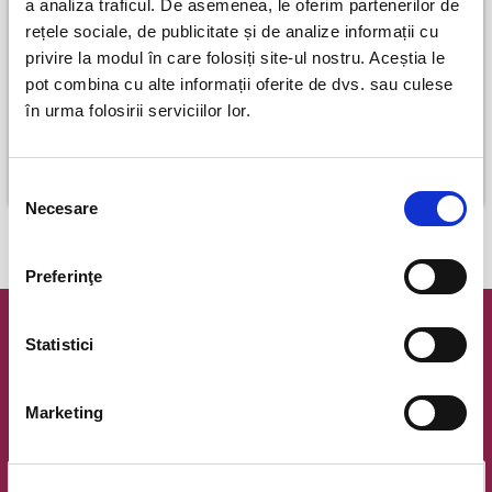
a analiza traficul. De asemenea, le oferim partenerilor de
rețele sociale, de publicitate și de analize informații cu
privire la modul în care folosiți site-ul nostru. Aceștia le
pot combina cu alte informații oferite de dvs. sau culese
Cum se duce totul dracu
Karpatia Horse Show
în urma folosirii serviciilor lor.
Bucuresti
Floresti, Prahova
24 septembrie
perioada 25 sept - 27 sept
Selecția
Necesare
consimțământului
AFISEAZA INCA
2
Preferinţe
Newsletter @ Bilete.ro
Statistici
Oferte exclusive si o editie saptamanala cu cele mai noi
evenimente.
Marketing
Email