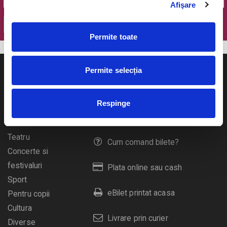
Afişare
OK
Permite toate
Permite selecția
Respinge
Evenimente
Ajutor
Teatru
Cum comand bilete?
Concerte si
festivaluri
Plata online sau cash
Sport
eBilet printat acasa
Pentru copii
Cultura
Livrare prin curier
Diverse