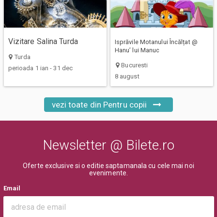
Vizitare Salina Turda
Isprăvile Motanului Încălțat @
Hanu’ lui Manuc
Turda
Bucuresti
perioada 1 ian - 31 dec
8 august
vezi toate din Pentru copii
Newsletter @ Bilete.ro
Oferte exclusive si o editie saptamanala cu cele mai noi
evenimente.
Email