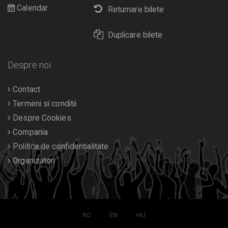
Calendar
Returnare bilete
Duplicare bilete
Despre noi
Contact
Termeni si conditii
Despre Cookies
Compania
Politica de confidentialitate
Organizatori
RO
EN
HU