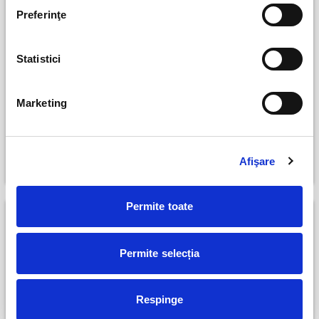
Preferinţe
Statistici
Marketing
10 milioane și o cutie de
O mostenire si doi nepoti
cafea
Bucuresti
Bucuresti
7 august
Afişare
7 august
Permite toate
Permite selecția
Respinge