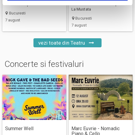
Frumosul și Bestiile
Cerere in casatorie - Compania
La Mustata
Bucuresti
Bucuresti
7 august
7 august
vezi toate din Teatru
Concerte si festivaluri
Summer Well
Marc Euvrie - Nomadic
Piano & Cello