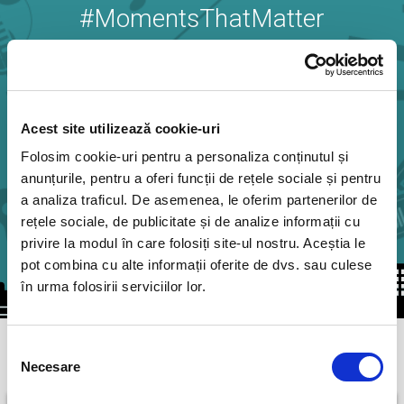
#MomentsThatMatter
Festivaluri de muzica
Sport
Acest site utilizează cookie-uri
Opera Comica pentru Copii
Folosim cookie-uri pentru a personaliza conținutul și
anunțurile, pentru a oferi funcții de rețele sociale și pentru
Concerte la Sala Radio
a analiza traficul. De asemenea, le oferim partenerilor de
rețele sociale, de publicitate și de analize informații cu
Opera Nationala Romana Cluj
privire la modul în care folosiți site-ul nostru. Aceștia le
pot combina cu alte informații oferite de dvs. sau culese
Teatrul Godot
în urma folosirii serviciilor lor.
Selecția
Teatru
Necesare
consimțământului