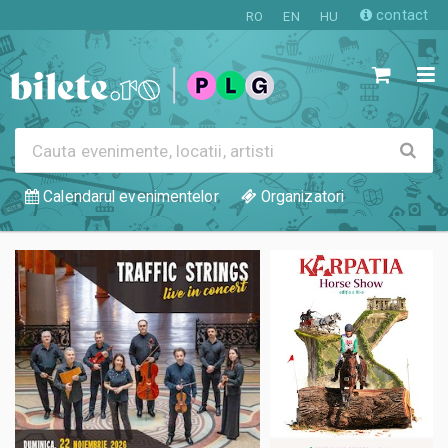
contact
RO
EN
HU
Cauta
evenimente,
locatii,
Calendarul evenimentelor
Organizatori
artisti