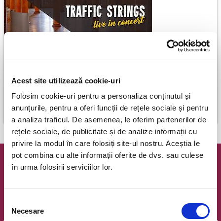
Acest site utilizează cookie-uri
Traffic Strings
Folosim cookie-uri pentru a personaliza conținutul și
Bucuresti
anunțurile, pentru a oferi funcții de rețele sociale și pentru
22 noiembrie
a analiza traficul. De asemenea, le oferim partenerilor de
rețele sociale, de publicitate și de analize informații cu
privire la modul în care folosiți site-ul nostru. Aceștia le
pot combina cu alte informații oferite de dvs. sau culese
Newsletter @ Bilete.ro
în urma folosirii serviciilor lor.
Oferte exclusive si o editie saptamanala cu cele mai noi
evenimente.
Selecția
Necesare
Email
consimțământului