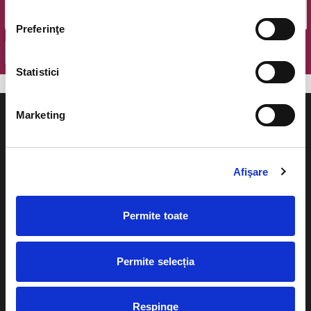
Preferinţe
OK
Statistici
Marketing
Afişare
Evenimente
Ajutor
Teatru
Cum comand bilete?
Permite toate
Concerte si
festivaluri
Plata online sau cash
Permite selecția
Sport
eBilet printat acasa
Pentru copii
Cultura
Respinge