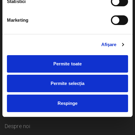
Statistici
Evenimente
Ajutor
Marketing
Teatru
Cum comand bilete?
Concerte si
Afişare
festivaluri
Plata online sau cash
Sport
eBilet printat acasa
Permite toate
Pentru copii
Cultura
Livrare prin curier
Diverse
Permite selecția
Calendar
Returnare bilete
Respinge
Duplicare bilete
Despre noi