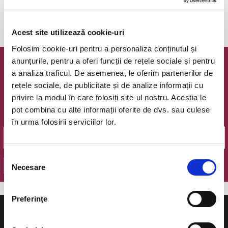
Concerte simfonice
Acest site utilizează cookie-uri
Folosim cookie-uri pentru a personaliza conținutul și
anunțurile, pentru a oferi funcții de rețele sociale și pentru
Newsletter @ Bilete.ro
a analiza traficul. De asemenea, le oferim partenerilor de
rețele sociale, de publicitate și de analize informații cu
Oferte exclusive si o editie saptamanala cu cele mai noi
privire la modul în care folosiți site-ul nostru. Aceștia le
evenimente.
pot combina cu alte informații oferite de dvs. sau culese
Email
în urma folosirii serviciilor lor.
Selecția
OK
Necesare
consimțământului
Preferinţe