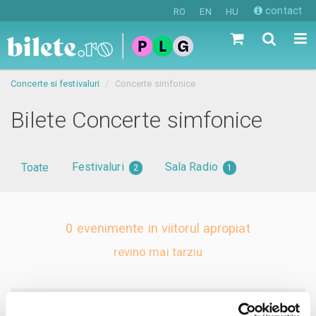
contact
RO
EN
HU
Concerte si festivaluri
Concerte simfonice
Bilete Concerte simfonice
Festivaluri
Sala Radio
Toate
2
1
0 evenimente in viitorul apropiat
revino mai tarziu
anunta-ma pe email cand apare urmatorul eveniment la