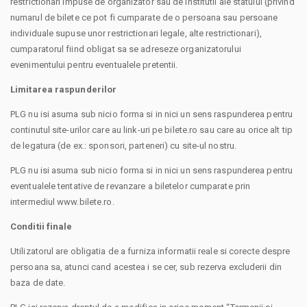
restrictionari impuse de organizator sau de institutii ale statului (privind
numarul de bilete ce pot fi cumparate de o persoana sau persoane
individuale supuse unor restrictionari legale, alte restrictionari),
cumparatorul fiind obligat sa se adreseze organizatorului
evenimentului pentru eventualele pretentii.
Limitarea raspunderilor
PLG nu isi asuma sub nicio forma si in nici un sens raspunderea pentru
continutul site-urilor care au link-uri pe bilete.ro sau care au orice alt tip
de legatura (de ex.: sponsori, parteneri) cu site-ul nostru.
PLG nu isi asuma sub nicio forma si in nici un sens raspunderea pentru
eventualele tentative de revanzare a biletelor cumparate prin
intermediul www.bilete.ro.
Conditii finale
Utilizatorul are obligatia de a furniza informatii reale si corecte despre
persoana sa, atunci cand acestea i se cer, sub rezerva excluderii din
baza de date.