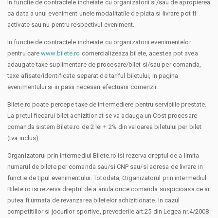
In functie de contractele incheiate cu organizatorii si/sau de apropierea
ca data a unui eveniment unele modalitatile de plata si livrare pot fi
activate sau nu pentru respectivul eveniment.
In functie de contractele incheiate cu organizatorii evenimentelor
pentru care
www.bilete.ro
comercializeaza bilete, acestea pot avea
adaugate taxe suplimentare de procesare/bilet si/sau per comanda,
taxe afisate/identificate separat de tariful biletului, in pagina
evenimentului si in pasii necesari efectuarii comenzii.
Bilete.ro poate percepe taxe de intermediere pentru serviciile prestate.
La pretul fiecarui bilet achizitionat se va adauga un Cost procesare
comanda sistem Bilete.ro de 2 lei + 2% din valoarea biletului per bilet
(tva inclus).
Organizatorul prin intermediul Bilete.ro isi rezerva dreptul de a limita
numarul de bilete per comanda sau/si CNP sau/si adresa de livrare in
functie de tipul evenimentului. Totodata, Organizatorul prin intermediul
Bilete.ro isi rezerva dreptul de a anula orice comanda suspicioasa ce ar
putea fi urmata de revanzarea biletelor achizitionate. In cazul
competitiilor si jocurilor sportive, prevederile art.25 din Legea nr.4/2008