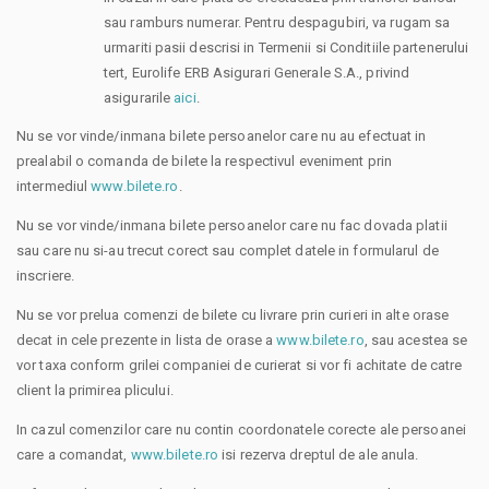
sau ramburs numerar. Pentru despagubiri, va rugam sa
urmariti pasii descrisi in Termenii si Conditiile partenerului
tert, Eurolife ERB Asigurari Generale S.A., privind
asigurarile
aici
.
Nu se vor vinde/inmana bilete persoanelor care nu au efectuat in
prealabil o comanda de bilete la respectivul eveniment prin
intermediul
www.bilete.ro
.
Nu se vor vinde/inmana bilete persoanelor care nu fac dovada platii
sau care nu si-au trecut corect sau complet datele in formularul de
inscriere.
Nu se vor prelua comenzi de bilete cu livrare prin curieri in alte orase
decat in cele prezente in lista de orase a
www.bilete.ro
, sau acestea se
vor taxa conform grilei companiei de curierat si vor fi achitate de catre
client la primirea plicului.
In cazul comenzilor care nu contin coordonatele corecte ale persoanei
care a comandat,
www.bilete.ro
isi rezerva dreptul de ale anula.