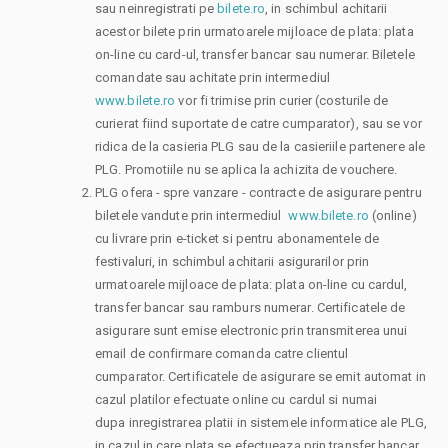
sau neinregistrati pe
bilete.ro
, in schimbul achitarii
acestor bilete prin urmatoarele mijloace de plata: plata
on-line cu card-ul, transfer bancar sau numerar. Biletele
comandate sau achitate prin intermediul
www.bilete.ro
vor fi trimise prin curier (costurile de
curierat fiind suportate de catre cumparator), sau se vor
ridica de la casieria PLG sau de la casieriile partenere ale
PLG. Promotiile nu se aplica la achizita de vouchere.
PLG ofera - spre vanzare - contracte de asigurare pentru
biletele vandute prin intermediul
www.bilete.ro
(online)
cu livrare prin e-ticket si pentru abonamentele de
festivaluri, in schimbul achitarii asigurarilor prin
urmatoarele mijloace de plata: plata on-line cu cardul,
transfer bancar sau ramburs numerar. Certificatele de
asigurare sunt emise electronic prin transmiterea unui
email de confirmare comanda catre clientul
cumparator. Certificatele de asigurare se emit automat in
cazul platilor efectuate online cu cardul si numai
dupa inregistrarea platii in sistemele informatice ale PLG,
in cazul in care plata se efectueaza prin transfer bancar