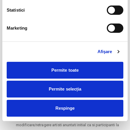
evenimente care se incadreaza in activitati si servicii; drept
Statistici
urmare, in conformitate cu prevederile art.16 lit.l) din OUG
nr.34/2014 privind drepturile consumatorilor in cadrul
contractelor incheiate cu profesionistii, pentru vanzarea de
Marketing
bilete pentru spectacole sau evenimente, cumparatorii nu isi pot
exercita dreptul de retragere din contractele de vanzare-
cumparare al biletelor incheiate la distanta sau in afara spatiilor
Afişare
comerciale, in cazul in care cumparatorul a efectuat o comanda
sau din contractele de vanzare-cumparare al biletelor executate
la distanta sau in afara spatiilor comerciale, in termenul de 14
Permite toate
zile calendaristice de la data intrarii in posesia biletelor, prevazut
de legislatia in vigoare.
Nu se accepta returnarea biletelor si/sau solicitarea rambursarii
Permite selecția
contravalorii acestora pentru biletele comandate, achitate,
livrate si valabile pentru un spectacol sau eveniment care se va
desfasura conform programului anuntat (data si ora), locatie si
Respinge
artisti participanti si/sau nu a avut anuntata nicio modificare
privind programul initial (data si ora), schimbare locatie sau
modificare/retragere artisti anuntati initial ca si participanti la