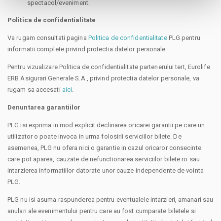
spectacol/eveniment.
Politica de confidentialitate
Va rugam consultati pagina
Politica de confidentialitate
PLG pentru
informatii complete privind protectia datelor personale.
Pentru vizualizare Politica de confidentialitate partenerului tert, Eurolife
ERB Asigurari Generale S.A., privind protectia datelor personale, va
rugam sa accesati
aici
.
Denuntarea garantiilor
PLG isi exprima in mod explicit declinarea oricarei garantii pe care un
utilizator o poate invoca in urma folosirii serviciilor bilete. De
asemenea, PLG nu ofera nici o garantie in cazul oricaror consecinte
care pot aparea, cauzate de nefunctionarea serviciilor bilete.ro sau
intarzierea informatiilor datorate unor cauze independente de vointa
PLG.
PLG nu isi asuma raspunderea pentru eventualele intarzieri, amanari sau
anulari ale evenimentului pentru care au fost cumparate biletele si