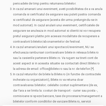
perioadele de timp pentru returnarea biletelor.
In cazul amanarii unui eveniment, aveti posibilitatea de a va anula
comanda si certificatul de asigurare sau puteti pastra comanda
si certificatul de asigurare (acesta din urma prelungindu-se in
mod automat). In cazul anularii unui eveniment, certificatele de
asigurare se anuleaza in mod automat si clientii isi vor recupera
pretul asigurarii platite prin aceeasi modalitate de recuperare a
contravalorii biletelor/abonamentelor de festival.
In cazul amanarii/anularii unui spectacol/eveniment, NU se
efectueaza rambursari contravaloare bilete in reteaua bilete.ro
sau la casieriile partenere Bilete.ro. Va rugam sa tineti cont de
acest aspect si in aceasta situatie sa contactati direct Bilete.ro
la adresa de email: office@bilete.ro sau la nr. de telefon [*].
In cazul retururilor de bilete la Bilete.ro (in functie de contractele
incheiate cu organizatorii), Bilete.ro va returna doar
contravaloarea biletelor; celelalte costuri suplimentare (de ex,
dar fara a se limita la: costuri de transport - curier sau posta -,
comisioane si speze bancare, taxe de procesare/management a
biletelor conform conditiilor de vanzare Bilete.ro, servicii