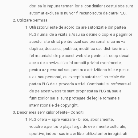
dori sa le impuna termenilor si conditiilor acestui site sunt
automat excluse si nu vor fi recunoscute de catre PLG.
Utilizare permisa
Utilizatorul este de acord ca are autorizatie din partea
PLG numai de a vizita si/sau sa detine o copie a paginilor
acestui site strict pentru uzul sau personal si ca nu va
duplica, descarca, publica, modifica sau distribui in alt
fel materialul de pe acest website pentru alt scop decat
acela de a revizualiza informatii privind evenimente,
pentru uz personal sau pentru a achizitiona bilete pentru
uzul sau personal, cu exceptia autorizarii speciale din
partea PLG de a proceda astfel. Continutul si software-ul
de pe acest website sunt proprietatea PLG si/sau a
furnizorilor sai si sunt protejate de legile romane si
internationale de copyright.
Descrierea serviciilor oferite - Conditii
PLG ofera – spre vanzare - bilete, abonamente,
vouchere,pentru o plaja larga de evenimente culturale,
sportive, indoor sau in aer liber utilizatorilor inregistrati