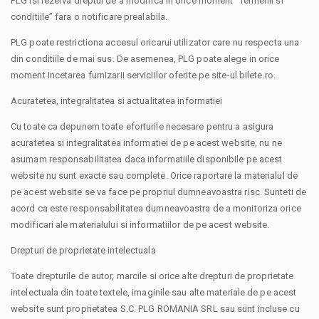
PLG isi rezerva dreptul de a modifica in orice moment “Termenii si
conditiile” fara o notificare prealabila.
PLG poate restrictiona accesul oricarui utilizator care nu respecta una
din conditiile de mai sus. De asemenea, PLG poate alege in orice
moment incetarea furnizarii serviciilor oferite pe site-ul bilete.ro.
Acuratetea, integralitatea si actualitatea informatiei
Cu toate ca depunem toate eforturile necesare pentru a asigura
acuratetea si integralitatea informatiei de pe acest website, nu ne
asumam responsabilitatea daca informatiile disponibile pe acest
website nu sunt exacte sau complete. Orice raportare la materialul de
pe acest website se va face pe propriul dumneavoastra risc. Sunteti de
acord ca este responsabilitatea dumneavoastra de a monitoriza orice
modificari ale materialului si informatiilor de pe acest website.
Drepturi de proprietate intelectuala
Toate drepturile de autor, marcile si orice alte drepturi de proprietate
intelectuala din toate textele, imaginile sau alte materiale de pe acest
website sunt proprietatea S.C. PLG ROMANIA SRL sau sunt incluse cu