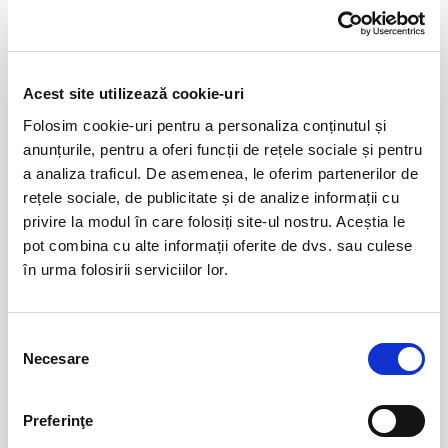
adiacente si deja prestate pentru intrarea in posesie a biletelor)
nu se vor rambursa/deconta.
In cazul biletelor fizice returnate la sediul Bilete.ro, prin curier
rapid sau posta, costurile de transport vor fi achitate si
Acest site utilizează cookie-uri
suportate exclusiv de catre cumparator, iar returnarea
contravalorii biletelor se va face conform conditiilor mentionate
Folosim cookie-uri pentru a personaliza conținutul și
in sectiunea “Retur bilete” prezenta
anunțurile, pentru a oferi funcții de rețele sociale și pentru
pe
https://www.bilete.ro/info/ajutor/returnare/
a analiza traficul. De asemenea, le oferim partenerilor de
In cazul retururilor de e-bilete, atunci cand spectacolul
rețele sociale, de publicitate și de analize informații cu
evenimentul este reprogramat (data si/sau ora) sau anulat,
privire la modul în care folosiți site-ul nostru. Aceștia le
returnarea contravalorii biletelor se va face conform conditiilor
pot combina cu alte informații oferite de dvs. sau culese
mentionate in sectiunea “Retur
în urma folosirii serviciilor lor.
bilete”
https://www.bilete.ro/info/ajutor/returnare/
Biletele deteriorate sau care nu au fost achizitionate prin
intemediul
bilete.ro
nu vor fi acceptate pentru retururi si
Selecția
rambursare a contravalorii acestora.
Necesare
consimțământului
Dreptul de retragere din contract
Preferinţe
Bilete.ro intermediaza vanzarea biletelor pentru spectacole si