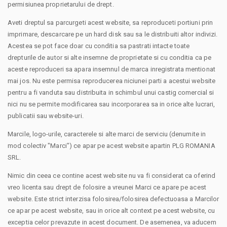
permisiunea proprietarului de drept.
Aveti dreptul sa parcurgeti acest website, sa reproduceti portiuni prin
imprimare, descarcare pe un hard disk sau sa le distribuiti altor indivizi.
Acestea se pot face doar cu conditia sa pastrati intacte toate
drepturile de autor si alte insemne de proprietate si cu conditia ca pe
aceste reproduceri sa apara insemnul de marca inregistrata mentionat
mai jos. Nu este permisa reproducerea niciunei parti a acestui website
pentru a fi vanduta sau distribuita in schimbul unui castig comercial si
nici nu se permite modificarea sau incorporarea sa in orice alte lucrari,
publicatii sau website-uri.
Marcile, logo-urile, caracterele si alte marci de serviciu (denumite in
mod colectiv "Marci") ce apar pe acest website apartin PLG ROMANIA
SRL.
Nimic din ceea ce contine acest website nu va fi considerat ca oferind
vreo licenta sau drept de folosire a vreunei Marci ce apare pe acest
website. Este strict interzisa folosirea/folosirea defectuoasa a Marcilor
ce apar pe acest website, sau in orice alt context pe acest website, cu
exceptia celor prevazute in acest document. De asemenea, va aducem