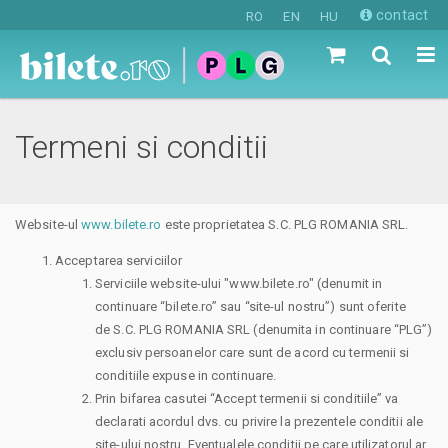
contact
RO
EN
HU
Termeni si conditii
Website-ul
www.bilete.ro
este proprietatea S.C. PLG ROMANIA SRL.
Acceptarea serviciilor
Serviciile website-ului "www.bilete.ro" (denumit in
continuare “bilete.ro” sau “site-ul nostru”) sunt oferite
de S.C. PLG ROMANIA SRL (denumita in continuare “PLG”)
exclusiv persoanelor care sunt de acord cu termenii si
conditiile expuse in continuare.
Prin bifarea casutei “Accept termenii si conditiile” va
declarati acordul dvs. cu privire la prezentele conditii ale
site-ului nostru. Eventualele conditii pe care utilizatorul ar