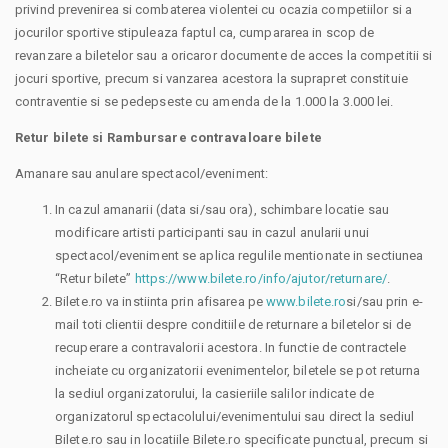
privind prevenirea si combaterea violentei cu ocazia competiilor si a
jocurilor sportive stipuleaza faptul ca, cumpararea in scop de
revanzare a biletelor sau a oricaror documente de acces la competitii si
jocuri sportive, precum si vanzarea acestora la suprapret constituie
contraventie si se pedepseste cu amenda de la 1.000 la 3.000 lei.
Retur bilete si Rambursare contravaloare bilete
Amanare sau anulare spectacol/eveniment:
In cazul amanarii (data si/sau ora), schimbare locatie sau
modificare artisti participanti sau in cazul anularii unui
spectacol/eveniment se aplica regulile mentionate in sectiunea
“Retur bilete”
https://www.bilete.ro/info/ajutor/returnare/
.
Bilete.ro va instiinta prin afisarea pe
www.bilete.ro
si/sau prin e-
mail toti clientii despre conditiile de returnare a biletelor si de
recuperare a contravalorii acestora. In functie de contractele
incheiate cu organizatorii evenimentelor, biletele se pot returna
la sediul organizatorului, la casieriile salilor indicate de
organizatorul spectacolului/evenimentului sau direct la sediul
Bilete.ro sau in locatiile Bilete.ro specificate punctual, precum si