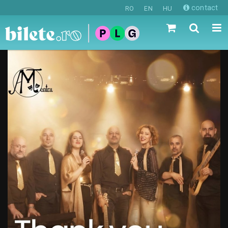
contact
RO
EN
HU