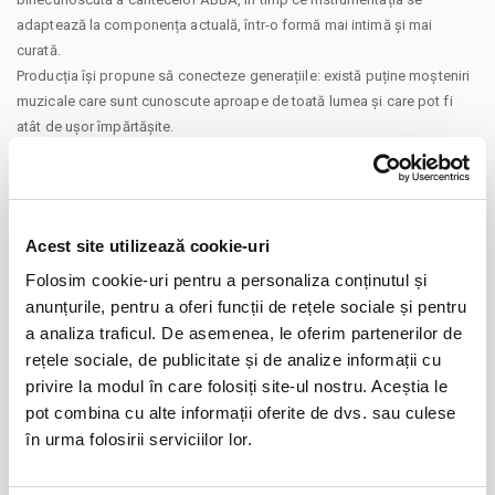
adaptează la componența actuală, într-o formă mai intimă și mai
curată.
Producția își propune să conecteze generațiile: există puține moșteniri
muzicale care sunt cunoscute aproape de toată lumea și care pot fi
atât de ușor împărtășite.
Trupa invită publicul la un concert nostalgic, dar energic, în care
melodiile cunoscute prind din nou viață. Muzicienii din spatele
proiectului au fost uniți de dragostea și respectul lor pentru cântecele
ABBA, iar asta se simte și pe scenă. Interpretarea păstrează simultan
Acest site utilizează cookie-uri
spiritul cântecelor originale și oferă
Folosim cookie-uri pentru a personaliza conținutul și
spațiu spontaneității muzicii live.
CONTINUARE
anunțurile, pentru a oferi funcții de rețele sociale și pentru
Membrii trupei:
Distribuie aceasta pagina
a analiza traficul. De asemenea, le oferim partenerilor de
Opra Monica – voce
rețele sociale, de publicitate și de analize informații cu
Helga Kreiter – voce
privire la modul în care folosiți site-ul nostru. Aceștia le
Kálmán Makkai – chitară, voce
pot combina cu alte informații oferite de dvs. sau culese
Zakariás Pál – clape (sintetizator)
în urma folosirii serviciilor lor.
János Kertész – clape (pian)
Tamás Barabás – chitară bas
Evenimente similare