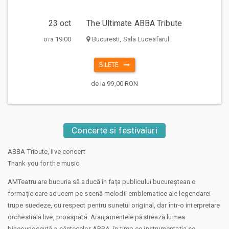
23 oct
The Ultimate ABBA Tribute
ora 19:00
Bucuresti, Sala Luceafarul
BILETE
de la 99,00 RON
Concerte si festivaluri
ABBA Tribute, live concert
Thank you for the music
AMTeatru are bucuria să aducă în fața publicului bucureștean o
formație care aducem pe scenă melodii emblematice ale legendarei
trupe suedeze, cu respect pentru sunetul original, dar într-o interpretare
orchestrală live, proaspătă. Aranjamentele păstrează lumea
binecunoscută a cântecelor ABBA, în timp ce instrumentația se