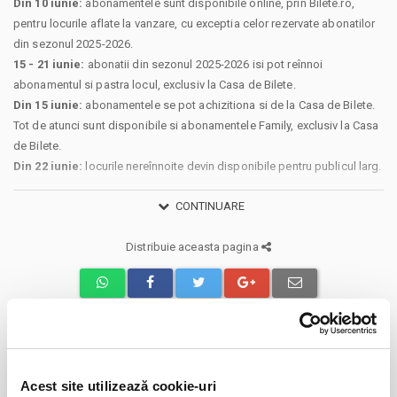
Din 10 iunie:
abonamentele sunt disponibile online, prin Bilete.ro,
pentru locurile aflate la vanzare, cu exceptia celor rezervate abonatilor
din sezonul 2025-2026.
15 - 21 iunie:
abonatii din sezonul 2025-2026 isi pot reînnoi
abonamentul si pastra locul, exclusiv la Casa de Bilete.
Din 15 iunie:
abonamentele se pot achizitiona si de la Casa de Bilete.
Tot de atunci sunt disponibile si abonamentele Family, exclusiv la Casa
de Bilete.
Din 22 iunie:
locurile nereînnoite devin disponibile pentru publicul larg.
Ce include abonamentul:
CONTINUARE
Acces la toate meciurile disputate de FC Botosani pe teren propriu in
Distribuie aceasta pagina
SuperLiga si Cupa Romaniei.
Format abonament:
E-ticket sau card fizic. Pentru cardul de abonat se percepe o taxa de 10
lei.
Pentru emitere sau reînnoire sunt necesare: nume si prenume, CNP,
Evenimente similare
numar de telefon si adresa de e-mail.
Acest site utilizează cookie-uri