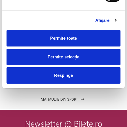
Luni - Vineri: 09:00 - 15:30
BILETE
Sambata - Duminica: 08:00 - 12:00
Regulamentul complet:
Afişare
Abonamente Politehnica Timisoara
09
Regulament complet
iul
Timisoara
Preturi abonamente:
Permite toate
BILETE
Peluza - 300 lei*
Tribuna 1 - sectoarele A si C - 400 lei
Permite selecția
Tribuna 2 - sectoarele A si C - 400 lei
Abonamente Cetatea 1932 Suceava
27
Tribuna 2B - 450 lei
iul
Tribuna 1B - 550 lei
Suceava
Respinge
Family, Tribuna 1C - 1 adult + 1 copil - 600 lei
BILETE
Family, Tribuna 1C - 1 adult + 2 copii - 800 lei
* Peluza este disponibila doar pentru reînnoire, in limita locurilor
MAI MULTE DIN SPORT
existente.
Newsletter @ Bilete.ro