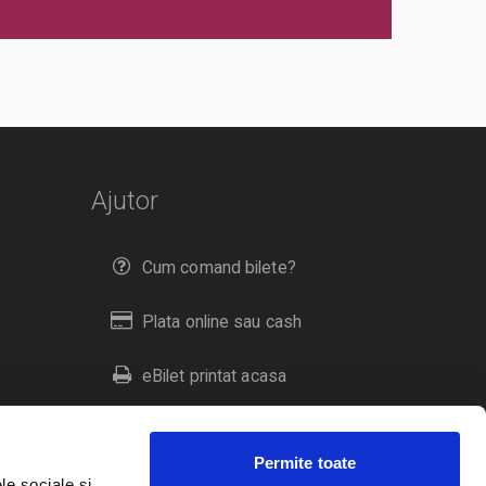
Ajutor
Cum comand bilete?
Plata online sau cash
eBilet printat acasa
Livrare prin curier
Permite toate
Returnare bilete
le sociale și