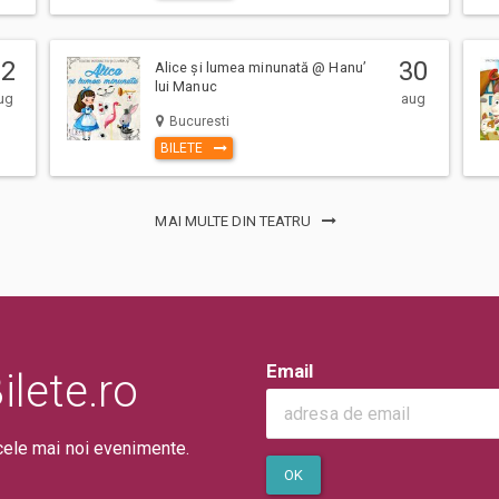
22
30
Alice și lumea minunată @ Hanu’
lui Manuc
ug
aug
Bucuresti
BILETE
MAI MULTE DIN TEATRU
Email
lete.ro
cele mai noi evenimente.
OK