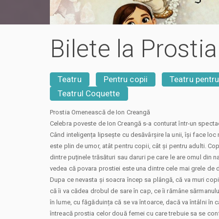
Bilete la Prost
Teatru
Pentru copii
Teatru pentru
Teatrul Coquette
Prostia Omenească de Ion Creangă
Celebra poveste de Ion Creangă s-a conturat într-un spectac
Când inteligența lipsește cu desăvârșire la unii, își face loc 
este plin de umor, atât pentru copii, cât și pentru adulti. Cop
dintre puținele trăsături sau daruri pe care le are omul din n
vedea că povara prostiei este una dintre cele mai grele de 
Dupa ce nevasta și soacra încep sa plângă, că va muri copil
că îi va cădea drobul de sare în cap, ce îi rămâne sărmanul
în lume, cu făgăduința că se va întoarce, dacă va întâlni în c
întreacă prostia celor două femei cu care trebuie sa se con