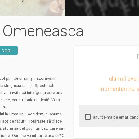
ia Omeneasca
 copii
ultimul eve
ol plin de umor, și năzdrăvănii.
năstrușnicia la alții. Spectacolul
momentan nu s
ii vor învăța că inteligența este una
aștere, care trebuie cultivată. Vom
dus.
ul în urma unui accident, și anume
ui soț de făcut? Hotărăște să plece
ălătoria sa cel puțin un caz, care să
frunte. Oare se va intoarce acasă? O