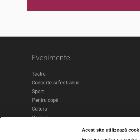
Evenimente
Teatru
Concerte si festivaluri
Sport
Pentru copii
Cultura
Diverse
Acest site utilizează cook
Calendarul evenimentelor
Folosim cookie-uri pentru a 