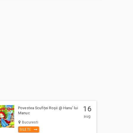
16
Povestea Scufiței Roșii @ Hanu’ lui
Manuc
aug
Bucuresti
BILETE