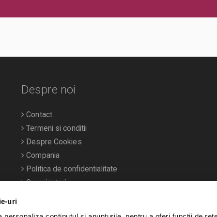
Despre noi
Contact
Termeni si conditii
Despre Cookies
Compania
Politica de confidentialitate
Organizatori
ie-uri
personaliza conținutul și anunțurile, pentru a oferi funcții de rețe