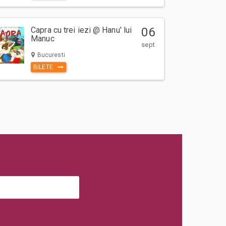
Capra cu trei iezi @ Hanu' lui
06
Manuc
sept
Bucuresti
BILETE