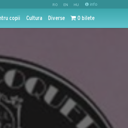
info
RO
EN
HU
ntru copii
Cultura
Diverse
0 bilete