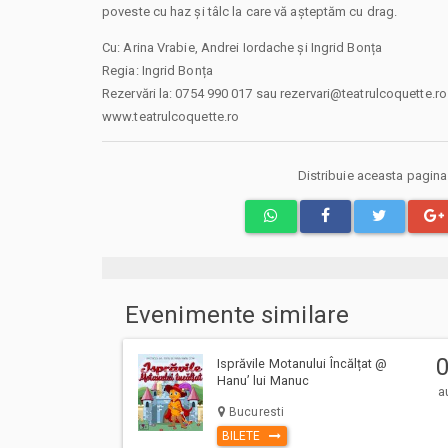
poveste cu haz și tâlc la care vă așteptăm cu drag.
Cu: Arina Vrabie, Andrei Iordache și Ingrid Bonța
Regia: Ingrid Bonța
Rezervări la: 0754 990 017 sau rezervari@teatrulcoquette.ro
www.teatrulcoquette.ro
Distribuie aceasta pagin
Evenimente similare
Isprăvile Motanului Încălțat @
Hanu’ lui Manuc
a
Bucuresti
BILETE