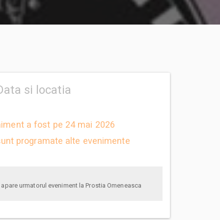
Data si locatia
niment a fost pe 24 mai 2026
unt programate alte evenimente
anunta-ma pe email cand apare urmatorul eveniment la Prostia Omeneasca