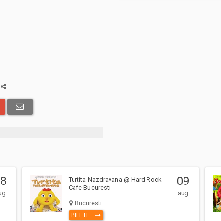
a
08
09
Turtita Nazdravana @ Hard Rock
Cafe Bucuresti
ug
aug
Bucuresti
BILETE