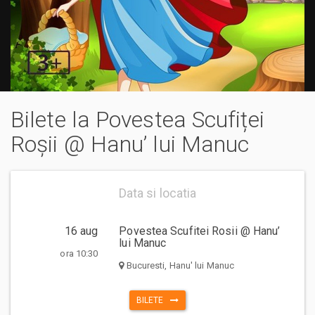
Bilete la Povestea Scufiței
Roșii @ Hanu’ lui Manuc
Data si locatia
16 aug
Povestea Scufitei Rosii @ Hanu’
lui Manuc
ora 10:30
Bucuresti, Hanu' lui Manuc
BILETE