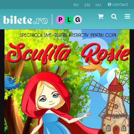
contact
RO
EN
HU