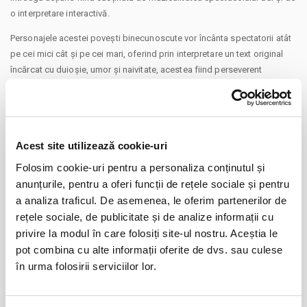
o interpretare interactivă.
Personajele acestei povești binecunoscute vor încânta spectatorii atât
pe cei mici cât și pe cei mari, oferind prin interpretare un text original
încărcat cu duioșie, umor și naivitate, acestea fiind perseverent
presărate cu pilde, proverbe și învățături din vechime, atât de actuale
zilelor noastre.
Actorii vor da viață personajelor: Mama, Scufița Roșie, Lupul, Vânătorul
CONTINUARE
și Bunicuța
Acest site utilizează cookie-uri
Distribuie aceasta pagina
Spectacol de teatru interactiv recomandat copiilor cu vârsta de peste 3
Folosim cookie-uri pentru a personaliza conținutul și
ani. Durata: 45 minute.
anunțurile, pentru a oferi funcții de rețele sociale și pentru
a analiza traficul. De asemenea, le oferim partenerilor de
Un spectacol pus în scenă in cadrul programului Caravana cu
rețele sociale, de publicitate și de analize informații cu
Spectacole la Hanu’ lui Manuc - Piața Unirii, Strada Franceză 62-64,
privire la modul în care folosiți site-ul nostru. Aceștia le
Sector 3, București
pot combina cu alte informații oferite de dvs. sau culese
Evenimente similare
Powered by Teatru la Cinema
în urma folosirii serviciilor lor.
#caravanacuspectacole
09
Turtita Nazdravana @ Hard Rock Cafe
Bucuresti
aug
Alte mențiuni: