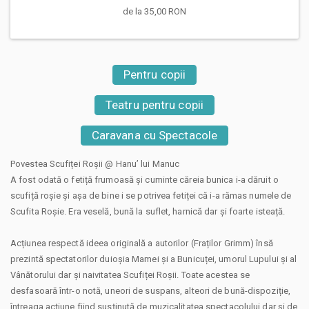
de la 35,00 RON
Pentru copii
Teatru pentru copii
Caravana cu Spectacole
Povestea Scufiței Roșii @ Hanu’ lui Manuc
A fost odată o fetiță frumoasă și cuminte căreia bunica i-a dăruit o
scufiță roșie și așa de bine i se potrivea fetiței că i-a rămas numele de
Scufita Roșie. Era veselă, bună la suflet, harnică dar și foarte isteață.
Acțiunea respectă ideea originală a autorilor (Fraților Grimm) însă
prezintă spectatorilor duioșia Mamei și a Bunicuței, umorul Lupului și al
Vânătorului dar și naivitatea Scufiței Roșii. Toate acestea se
desfasoară într-o notă, uneori de suspans, alteori de bună-dispoziție,
întreaga acțiune fiind susținută de muzicalitatea spectacolului dar și de