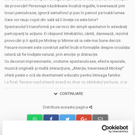
de provocări! Personaje năzdrăvane încalcă regulile, traversează prin
locuri periculoase, ignoră semaforul și pun în pericol pe toată lumea.
Oare vor reuși copiii din sală să îi învețe ce este bine?
Spectacolul îi transformă pe cei mici din simpli spectatori în adevărați
participanți la acțiune. Ei răspund întrebărilor, cântă, dansează, rezolvă
provocări și îi ajută pe Mickey și Minnie să ia cele mai bune decizii.
Fiecare moment este construit astfel încât informațiile despre circulația
rutieră să fie învățate natural, prin emoție și distracție.
Cu decoruri impresionante, costume spectaculoase, efecte speciale,
muzică originală și multă interacțiune, „Atenție, traversează Mickey!”
oferă peste o oră de divertisment educativ pentru întreaga familie.
La final, fiecare copil pleacă acasă nu doar cu zâmbetul pe buze, ci și
cu reguli esențiale pe care le va folosi zi de zi: cum se traversează
CONTINUARE
corect, ce înseamnă culorile semaforului, de ce centura de siguranță
este obligatorie și cât de important este să fim atenți în trafic.
Distribuie aceasta pagina
Pentru că educația rutieră nu trebuie să fie o lecție plictisitoare, ci o
experiență pe care copiii o trăiesc, o iubesc și o țin minte.
„Atenție, traversează Mickey!” este spectacolul care îmbină magia
teatrului cu puterea educației, oferind copiilor o aventură memorabilă și