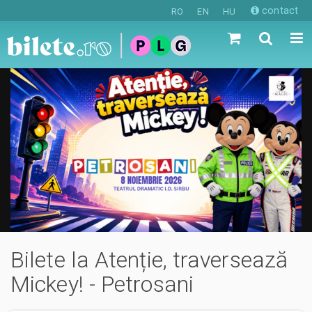
contact
RO
EN
HU
Bilete la Atenție, traversează
Mickey! - Petrosani