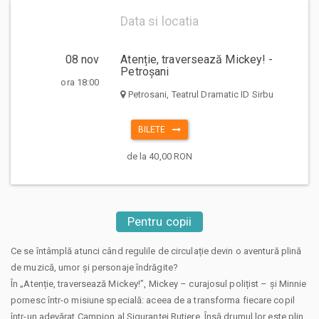
Data si locatia
08 nov
Atenție, traversează Mickey! -
Petroșani
ora 18:00
Petrosani, Teatrul Dramatic ID Sirbu
BILETE
de la 40,00 RON
Pentru copii
Ce se întâmplă atunci când regulile de circulație devin o aventură plină
de muzică, umor și personaje îndrăgite?
În „Atenție, traversează Mickey!”, Mickey – curajosul polițist – și Minnie
pornesc într-o misiune specială: aceea de a transforma fiecare copil
într-un adevărat Campion al Siguranței Rutiere. Însă drumul lor este plin