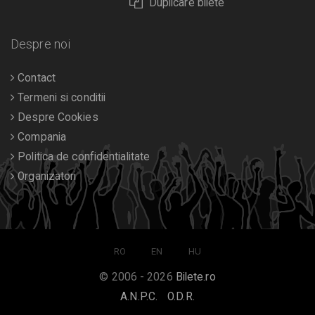
Duplicare bilete
Despre noi
Contact
Termeni si conditii
Despre Cookies
Compania
Politica de confidentialitate
Organizatori
RO
EN
HU
© 2006 - 2026
Bilete.ro
A.N.P.C.
O.D.R.