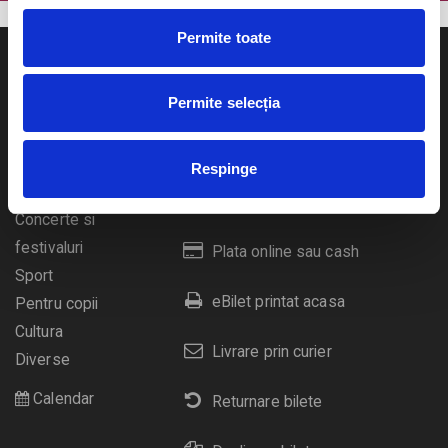
Permite toate
Permite selecția
Evenimente
Ajutor
Respinge
Teatru
Cum comand bilete?
Concerte si
festivaluri
Plata online sau cash
Sport
eBilet printat acasa
Pentru copii
Cultura
Livrare prin curier
Diverse
Calendar
Returnare bilete