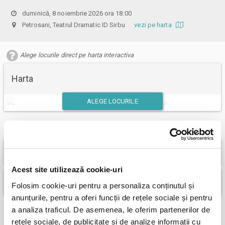
duminică, 8 noiembrie 2026 ora 18:00
Petrosani, Teatrul Dramatic ID Sirbu
vezi pe harta
Alege locurile direct pe harta interactiva
Harta
ALEGE LOCURILE
Sau alege intai pretul dorit si apoi alege numarul de bilete
Categoria I - redus de la 70 ron
pret bilet 50,00 RON
Acest site utilizează cookie-uri
Categoria II - redus de la 60 ron
pret bilet 40,00 RON
Folosim cookie-uri pentru a personaliza conținutul și
anunțurile, pentru a oferi funcții de rețele sociale și pentru
a analiza traficul. De asemenea, le oferim partenerilor de
rețele sociale, de publicitate și de analize informații cu
Plata online cu cardul