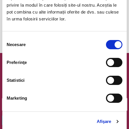
privire la modul în care folosiți site-ul nostru. Aceștia le
poti plati cu cardul online si primesti confirmarea comenzii instant
pot combina cu alte informații oferite de dvs. sau culese
în urma folosirii serviciilor lor.
eBilet printat acasa
Be green!
printeaza biletele acasa si economiseste energia si costul
Selecția
de transport!
Necesare
consimțământului
Preferinţe
Newsletter @ Bilete.ro
Statistici
Oferte exclusive si o editie saptamanala cu cele mai noi
evenimente.
Email
Marketing
OK
Afişare