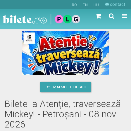
contact
RO
EN
HU
MAI MULTE DETALII
Bilete la Atenție, traversează
Mickey! - Petroșani - 08 nov
2026