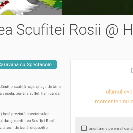
tea Scufitei Rosii @ 
Caravana cu Spectacole
ăruit o scufiță roșie și așa de bine
ultimul eve
a veselă, bună la suflet, harnică dar
momentan nu s
) însă prezintă spectatorilor
 dar și naivitatea Scufiței Roșii.
 alteori de bună-dispoziție,
anunta-ma pe email cand apare urmatorul eveniment la Povestea Scufitei Rosii