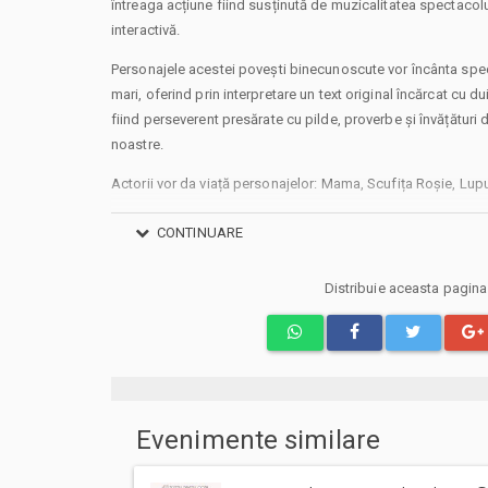
întreaga acțiune fiind susținută de muzicalitatea spectacolul
interactivă.
Personajele acestei povești binecunoscute vor încânta specta
mari, oferind prin interpretare un text original încărcat cu d
fiind perseverent presărate cu pilde, proverbe și învățături d
noastre.
Actorii vor da viață personajelor: Mama, Scufița Roșie, Lupu
Spectacol de teatru interactiv recomandat copiilor cu vârsta
CONTINUARE
Un spectacol organizat în cadrul programului cultural Ca
Cafe București (Soseaua Pavel Dimitrievici Kiseleff 32, Secto
Distribuie aceasta pagin
Powered by Caravana cu Spectacole
#caravanacuspectacole
Alte mențiuni:
• Pentru copiii cu vârsta de peste 1 an se achită bilet. Se ach
pentru părinți
Evenimente similare
• Vă rugăm să vă prezentați la locație cu 30 de minute înai
pentru a vă ocupa locurile preferate.