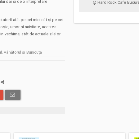
ui dar și de o interpretare
@ Hard Rock Cafe Bucure
torii atât pe cei mici cât și pe cei
uioșie, umor și naivitate, acestea
in vechime, atât de actuale zilelor
l, Vânătorul și Bunicuța
 de peste 3 ani. Durata: 45 minute.
ravana cu Spectacole @ Hard Rock
r 1, București).
a
ită bilete atât pentru copii cât și
nte de începerea spectacolului