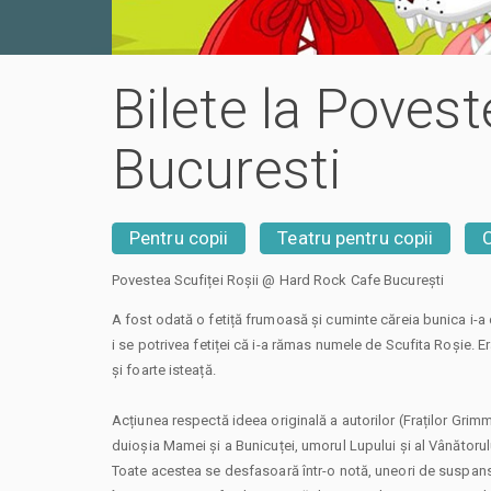
Bilete la Poves
Bucuresti
Pentru copii
Teatru pentru copii
Povestea Scufiței Roșii @ Hard Rock Cafe București
A fost odată o fetiță frumoasă și cuminte căreia bunica i-a d
i se potrivea fetiței că i-a rămas numele de Scufita Roșie. Er
și foarte isteață.
Acțiunea respectă ideea originală a autorilor (Fraților Grimm
duioșia Mamei și a Bunicuței, umorul Lupului și al Vânătorului
Toate acestea se desfasoară într-o notă, uneori de suspans,