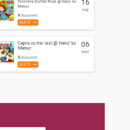
16
Povestea Scufiței Roșii @ Hanu’ lui
Manuc
aug
Bucuresti
BILETE
Capra cu trei iezi @ Hanu' lui
06
Manuc
sept
Bucuresti
BILETE