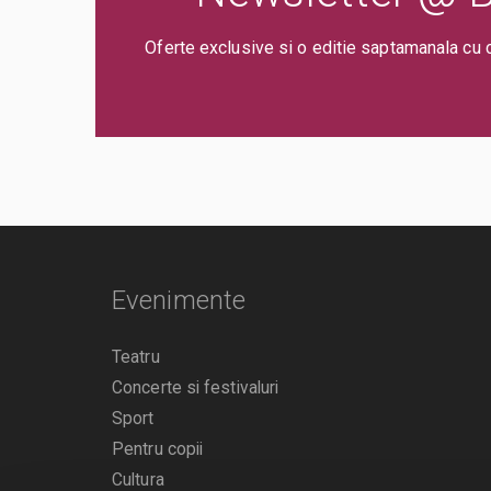
deranjarea celorlalti spectatori dupa inceperea spectacolul
Oferte exclusive si o editie saptamanala cu 
Evenimente
Teatru
Concerte si festivaluri
Sport
Pentru copii
Cultura