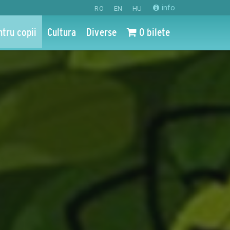
info
RO
EN
HU
ntru copii
Cultura
Diverse
0 bilete