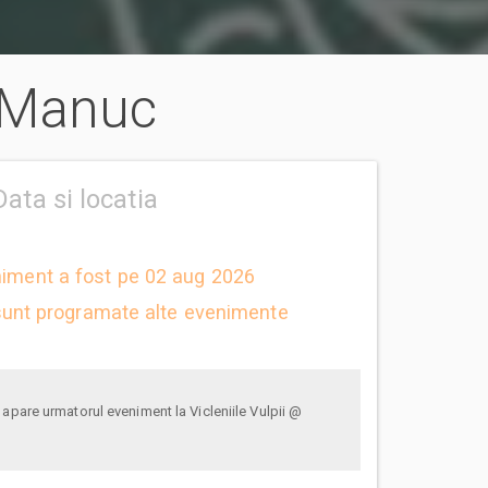
i Manuc
Data si locatia
niment a fost pe 02 aug 2026
unt programate alte evenimente