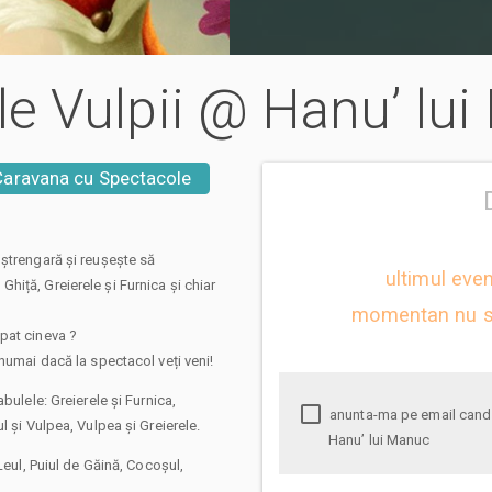
iile Vulpii @ Hanu’ lu
Caravana cu Spectacole
 ștrengară și reușește să
ultimul eve
iță, Greierele și Furnica și chiar
momentan nu s
pat cineva ?
numai dacă la spectacol veți veni!
bulele: Greierele și Furnica,
anunta-ma pe email cand apare urmatorul eveniment la Vicleniile Vulpii @
l şi Vulpea, Vulpea şi Greierele.
Hanu’ lui Manuc
Leul, Puiul de Găină, Cocoșul,