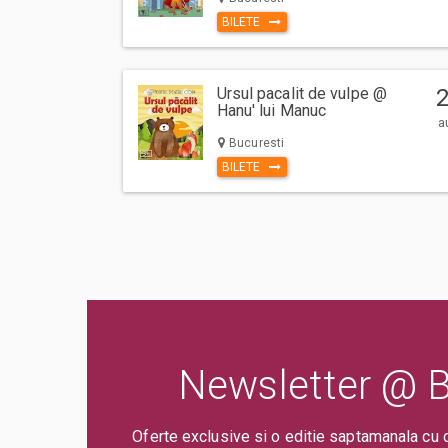
Prin cumpararea unui bilet sau abonament de pe site-ul nost
BILETE
sa respecte Regulile de participare si acces la eveniment,
ului Bilete.ro
Taxe servicii aplicabile per bilet:
Ursul pacalit de vulpe @
Hanu' lui Manuc
Taxa administrare - 2%
a
Taxa procesare - 2 lei
Bucuresti
Comision ticketing - 7%
BILETE
Taxa emitere bilet - 1 RON
Un bilet este valabil pentru o singura persoana. Toti participa
trebuie sa cumpere bilet sau abonament, indiferent de varst
specificata gratuitate in limita de varsta).
Va rugam sa respectati orele de acces in sala de spectacol
evenimentului inscriptionate pe bilet, pentru a evita aglom
deranjarea celorlalti spectatori dupa inceperea spectacolul
Newsletter @ Bi
Oferte exclusive si o editie saptamanala cu 