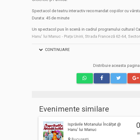
Spectacol de teatru interactiv recomandat copiilor cu vârst
Durata: 45 de minute
Un spectacol pus în scenă in cadrul programului cultural C
Hanu’ lui Manuc - Piața Unirii, Strada Franceză 62-64, Sector
Powered by Teatru la Cinema
CONTINUARE
#caravanacuspectacole
Distribuie aceasta pagin
Alte mențiuni:
Pentru copiii cu vârsta de peste 1 an se achită bilet. Se achit
pentru copii.
Vă rugăm să vă prezentați la locație cu 30 de minute înaint
a vă ocupa locurile preferate.
Va aducem la cunostinta ca pe langa preturile biletelor sau
Evenimente similare
si costuri aditionale ce trebuie suportate de dvs., respectiv
emitere bilet, comisioane, cost de livrare (in cazul in care veti
Isprăvile Motanului Încălțat @
biletului/abonamentului); cost Asigurare En Garde (in cazul 
Hanu’ lui Manuc
a
unei asigurari de bilete), costuri identificate separat in pasi
Bucuresti