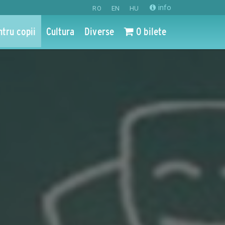
info
RO
EN
HU
ntru copii
Cultura
Diverse
0 bilete