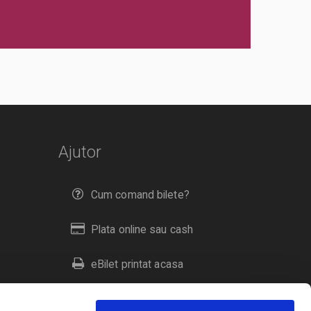
Ajutor
Cum comand bilete?
Plata online sau cash
eBilet printat acasa
Livrare prin curier