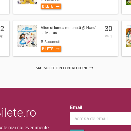
ru Bilete.ro, cumparatorul se obliga
BILETE
 precum si
Termenii si Conditiile
site-
22
30
Alice și lumea minunată @ Hanu’
lui Manuc
ug
aug
Bucuresti
BILETE
ntii la eveniment, adulti si copii,
MAI MULTE DIN PENTRU COPII
a. (Mai putin cazurile unde este
 sau in locul de desfasurare a
erarea pe caile de acces sau
ui/evenimentului.
Email
lete.ro
cele mai noi evenimente.