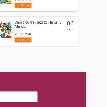
BILETE
Capra cu trei iezi @ Hanu' lui
06
Manuc
sept
Bucuresti
BILETE