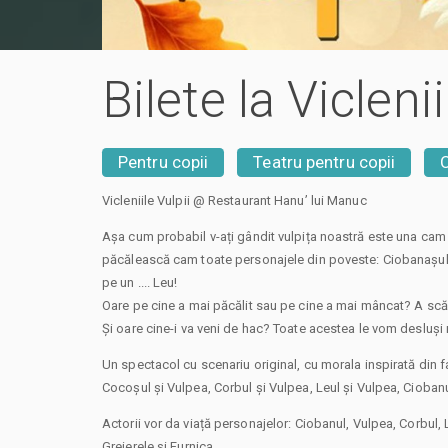
Bilete la Viclen
Pentru copii
Teatru pentru copii
Vicleniile Vulpii @ Restaurant Hanu’ lui Manuc
Așa cum probabil v-ați gândit vulpița noastră este una cam
păcălească cam toate personajele din poveste: Ciobanașul Gh
pe un .... Leu!
Oare pe cine a mai păcălit sau pe cine a mai mâncat? A scă
Și oare cine-i va veni de hac? Toate acestea le vom desluși 
Un spectacol cu scenariu original, cu morala inspirată din fa
Cocoşul şi Vulpea, Corbul și Vulpea, Leul şi Vulpea, Ciobanu
Actorii vor da viață personajelor: Ciobanul, Vulpea, Corbul, 
Greierele și Furnica.