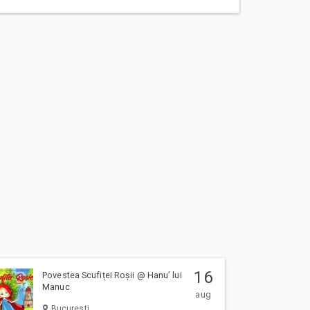
16
Povestea Scufiței Roșii @ Hanu’ lui
Manuc
aug
Bucuresti