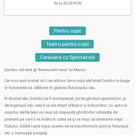
de la 35,00 RON
Pentru copii
Teatru pentru copii
Caravana cu Spectacole
Dumbo cel isteț @ Restaurant Hanu’ lui Manuc
Cei mici sunt invitați să li se alăture faimosului elefanțel Dumbo în lunga
și fascinanta sa călătorie în găsirea fluturașului său.
În drumul său, Dumbo va fi acompaniat, pe lângă micii spectactori, și
de îngerașul său care îi va sta drept sfătuitor și îndrumător. Cu ajutorul
copiilor, elefănțelul va reuși să răspundă ghicitorilor adresate de
prietenii pe care îi va întâlni în calea sa și va reuși să destrame vraja
Duhului. Odată ruptă vraja, acesta se va transforma în prinț și fluturașul
într-o frumoasă prințesă.