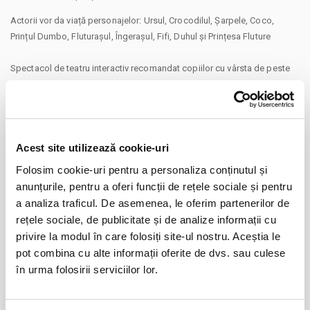
Actorii vor da viață personajelor: Ursul, Crocodilul, Șarpele, Coco,
Prințul Dumbo, Fluturașul, Îngerașul, Fifi, Duhul și Prințesa Fluture
Spectacol de teatru interactiv recomandat copiilor cu vârsta de peste
4ani. Durata: 45 de minute
Un spectacol pus în scenă in cadrul programului cultural Caravana cu
Spectacole la Restaurant Hanu’ lui Manuc - Piața Unirii, Strada Franceză
CONTINUARE
62-64, Sector 3, București
Acest site utilizează cookie-uri
Distribuie aceasta pagina
Powered by Teatru la Cinema
Folosim cookie-uri pentru a personaliza conținutul și
#caravanacuspectacole
anunțurile, pentru a oferi funcții de rețele sociale și pentru
a analiza traficul. De asemenea, le oferim partenerilor de
Alte mențiuni:
rețele sociale, de publicitate și de analize informații cu
Pentru copiii cu vârsta de peste 1 an se achită bilet. Se achită bilete atât
privire la modul în care folosiți site-ul nostru. Aceștia le
pentru părinț cât și pentru copii.
pot combina cu alte informații oferite de dvs. sau culese
Evenimente similare
Vă rugăm să vă prezentați la locație cu 30 de minute înainte de
în urma folosirii serviciilor lor.
inceperea spectacolului pentru a vă ocupa locurile preferate.
08
Isprăvile Motanului Încălțat @ Hanu’ lui
Va aducem la cunostinta ca pe langa preturile biletelor sau
Manuc
aug