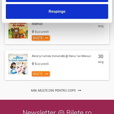
BILETE
de desfasurare a evenimentului inscriptionate pe bilet, pentru a evita
aglomerarea pe caile de acces sau deranjarea celorlalti spectatori
Respinge
dupa inceperea spectacolului/evenimentului.
Ursul pacalit de vulpe @ Hanu' lui
22
Manuc
aug
Bucuresti
BILETE
30
Alice și lumea minunată @ Hanu’ lui Manuc
aug
Bucuresti
BILETE
MAI MULTE DIN PENTRU COPII
Newsletter @ Bilete.ro