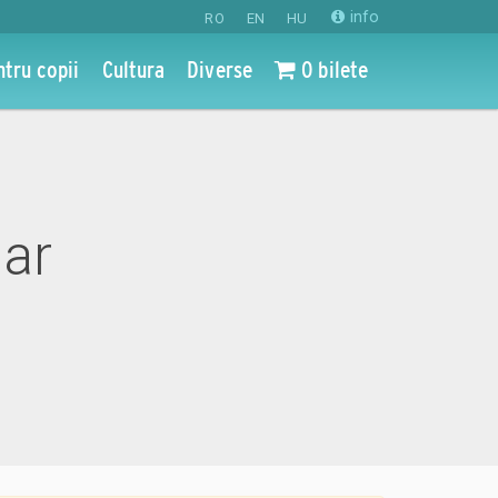
info
RO
EN
HU
ntru copii
Cultura
Diverse
0 bilete
ar