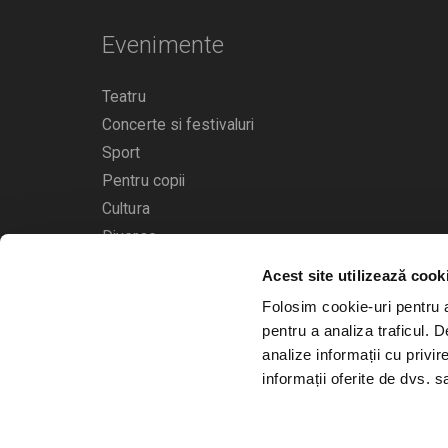
Evenimente
Teatru
Concerte si festivaluri
Sport
Pentru copii
Cultura
Diverse
Acest site utilizează cook
Calendarul evenimentelor
Folosim cookie-uri pentru a 
pentru a analiza traficul. 
analize informații cu privir
informații oferite de dvs. sa