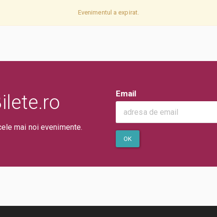
Evenimentul a expirat.
Email
lete.ro
cele mai noi evenimente.
OK