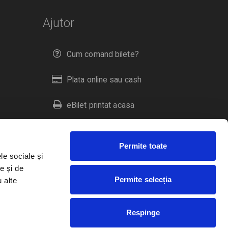
Ajutor
Cum comand bilete?
Plata online sau cash
eBilet printat acasa
Livrare prin curier
Permite toate
Returnare bilete
le sociale și
e și de
Permite selecția
u alte
Duplicare bilete
Respinge