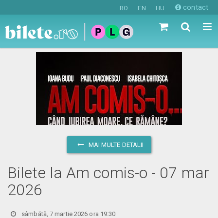
contact
RO
EN
HU
MAI MULTE DETALII
Bilete la Am comis-o - 07 mar
2026
sâmbătă, 7 martie 2026 ora 19:30