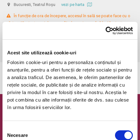
Bucuresti, Teatrul Roșu
vezi pe harta
 În funcție de ora de începere, accesul în sală se poate face cu o 
oră / cu 40 minute mai devreme, fiind permis cu până la 10 minute 
înainte de spectacol. Așezarea se realizează la mese de 2 (nr. limitat), 3 
sau 4 locuri, în regim de teatru-cafenea (în funcție de disponibilitatea 
de la fața locului, există posibilitatea împărțirii mesei cu alte persoane). 
Informații suplimentare, la nr. de telefon 0773 825 249.
Acest site utilizează cookie-uri
Folosim cookie-uri pentru a personaliza conținutul și
anunțurile, pentru a oferi funcții de rețele sociale și pentru
Evenimentul a expirat.
a analiza traficul. De asemenea, le oferim partenerilor de
rețele sociale, de publicitate și de analize informații cu
privire la modul în care folosiți site-ul nostru. Aceștia le
pot combina cu alte informații oferite de dvs. sau culese
în urma folosirii serviciilor lor.
Newsletter @ Bilete.ro
Oferte exclusive si o editie saptamanala cu cele mai noi
evenimente.
Selecția
Necesare
consimțământului
Email