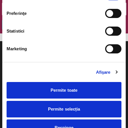
Preferinţe
OK
Statistici
Marketing
Afişare
Evenimente
Ajutor
Teatru
Permite toate
Cum comand bilete?
Concerte si
festivaluri
Plata online sau cash
Permite selecția
Sport
eBilet printat acasa
Pentru copii
Respinge