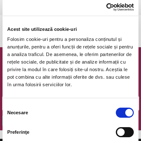
Ramnicu Valcea, Cinema Geo Saizescu
vezi pe harta
Evenimentul a expirat.
Acest site utilizează cookie-uri
Folosim cookie-uri pentru a personaliza conținutul și
anunțurile, pentru a oferi funcții de rețele sociale și pentru
a analiza traficul. De asemenea, le oferim partenerilor de
Newsletter @ Bilete.ro
rețele sociale, de publicitate și de analize informații cu
privire la modul în care folosiți site-ul nostru. Aceștia le
Oferte exclusive si o editie saptamanala cu cele mai noi
pot combina cu alte informații oferite de dvs. sau culese
evenimente.
în urma folosirii serviciilor lor.
Email
Selecția
Necesare
consimțământului
OK
Preferinţe