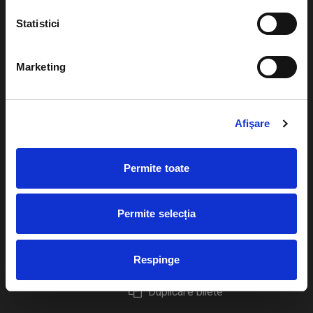
Statistici
Marketing
Evenimente
Ajutor
Teatru
Cum comand bilete?
Afişare
Concerte si
festivaluri
Plata online sau cash
Permite toate
Sport
eBilet printat acasa
Pentru copii
Cultura
Permite selecția
Livrare prin curier
Diverse
Calendar
Returnare bilete
Respinge
Duplicare bilete