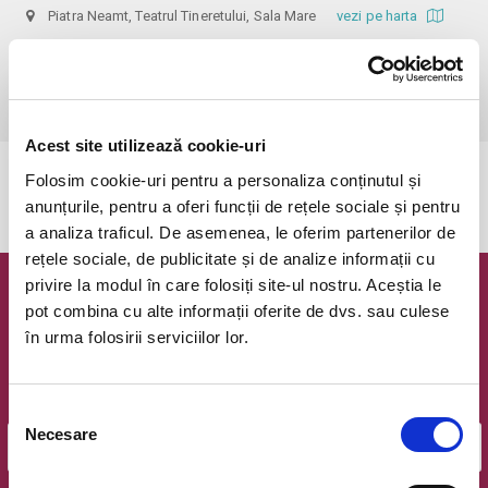
Piatra Neamt, Teatrul Tineretului, Sala Mare
vezi pe harta
 Informații: 0752149735

Biletele cu reducere se pot achiziționa doar la Agenția teatrală, pe baza 
documentelor justificative: carnet de elev/student, cupon de pensie.
Acest site utilizează cookie-uri
Folosim cookie-uri pentru a personaliza conținutul și
Evenimentul a expirat.
anunțurile, pentru a oferi funcții de rețele sociale și pentru
a analiza traficul. De asemenea, le oferim partenerilor de
rețele sociale, de publicitate și de analize informații cu
privire la modul în care folosiți site-ul nostru. Aceștia le
Newsletter @ Bilete.ro
pot combina cu alte informații oferite de dvs. sau culese
în urma folosirii serviciilor lor.
Oferte exclusive si o editie saptamanala cu cele mai noi
evenimente.
Email
Selecția
Necesare
consimțământului