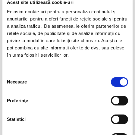
Evenimente similare
Acest site utilizează cookie-uri
Mihai-Gruia Sandu
Folosim cookie-uri pentru a personaliza conținutul și
Remember me
08
anunțurile, pentru a oferi funcții de rețele sociale și pentru
aug
recomandare vârstă: 7+
Bucuresti
a analiza traficul. De asemenea, le oferim partenerilor de
rețele sociale, de publicitate și de analize informații cu
privire la modul în care folosiți site-ul nostru. Aceștia le
pot combina cu alte informații oferite de dvs. sau culese
Jocuri de putere
08
în urma folosirii serviciilor lor.
aug
Bucuresti
BILETE
Selecția
Necesare
consimțământului
IMPROVIZAT... LA MUSTAȚĂ!
08
Preferinţe
aug
Bucuresti
BILETE
Statistici
Promit să mă joc!
15