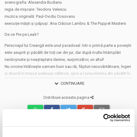
scenografia: Alexandra Budianu
regia de mișcare: Teodora Velescu
muzica originală: Paul-Ovidiu Cosovanu
execuție măști și păpuși: Ana Crăciun Lambru & The Puppet Masters
De ce Pre pe Leak?
Personajul lui Creangă este unul paradoxal: într-o primă parte a poveștii
este asuprit și păcălit de toți cei din jur, dar după multe întâmplări
neobișnuite și neașteptate devine, surprinzător, un altul!
Nu oricine întâlnește oameni buni sau răi, făpturi necuvântătoare, îngeri
și diavoli în timpul aceleiași călătorii, spre a-l preschimba din păcălit în
păcălitor, din naiv în isteț, din nepriceput în iscusit, din leneș în harnic,
CONTINUARE
din omul cu capul în nori, în cel cu picioarele pe pământ – în
consecință, din disprețuit în adorat!
Distribuie aceasta pagina
Prin excepționala trupă a Teatrului Tineretului Piatra Neamț, vechiul
basm capătă o haină nouă, mai potrivită pentru publicul tânăr de azi,
care, cu siguranță, pătrunde cu ușurință metafora și esența
transformării pentru a folosi cu succes experiența în propria evoluție.
Unii vor înțelege, unii se vor distra!
Să vă fie cu leak!