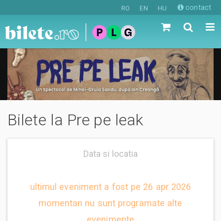
contact
RO
EN
HU
Bilete la Pre pe leak
Data si locatia
ultimul eveniment a fost pe 26 apr 2026
momentan nu sunt programate alte
evenimente