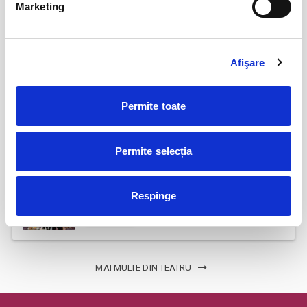
Marketing
aug
Bucuresti
BILETE
Afişare
Femei bune pentru barbati nebuni
22
aug
Permite toate
Bucuresti
BILETE
Permite selecția
Fanteziile sotului meu
23
Respinge
aug
Bucuresti
BILETE
MAI MULTE DIN TEATRU