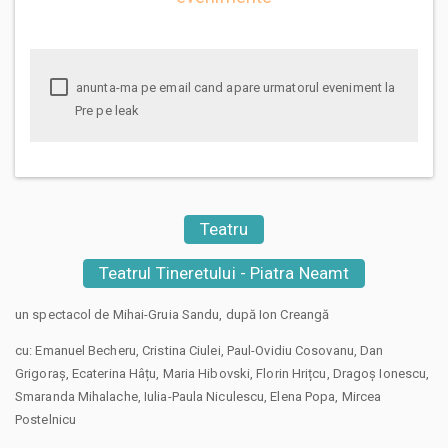
anunta-ma pe email cand apare urmatorul eveniment la
Pre pe leak
Teatru
Teatrul Tineretului - Piatra Neamt
un spectacol de Mihai-Gruia Sandu, după Ion Creangă
cu: Emanuel Becheru, Cristina Ciulei, Paul-Ovidiu Cosovanu, Dan
Grigoraș, Ecaterina Hâțu, Maria Hibovski, Florin Hrițcu, Dragoș Ionescu,
Smaranda Mihalache, Iulia-Paula Niculescu, Elena Popa, Mircea
Postelnicu