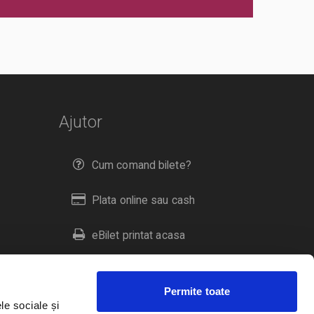
Ajutor
Cum comand bilete?
Plata online sau cash
eBilet printat acasa
Livrare prin curier
Permite toate
Returnare bilete
le sociale și