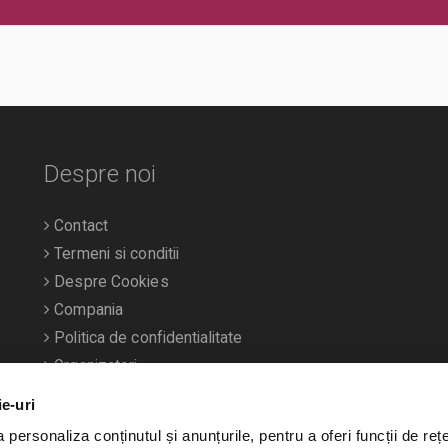
 sau in locul de desfasurare a
erarea pe caile de acces sau
ui/evenimentului.
Despre noi
Contact
Termeni si conditii
Despre Cookies
Compania
Politica de confidentialitate
Organizatori
ie-uri
personaliza conținutul și anunțurile, pentru a oferi funcții de rețe