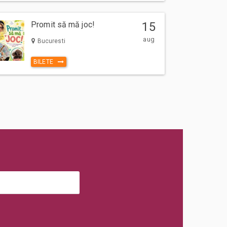
Promit să mă joc!
15
aug
Bucuresti
BILETE