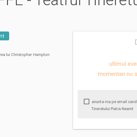
FE - Teatrul Tineretu
mt
rea lui Christopher Hampton
ultimul eve
momentan nu s
anunta-ma pe email cand apare urmatorul eveniment la TARTUFFE - Teatrul
Tineretului Piatra Neamt