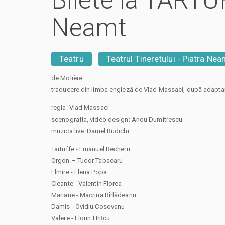
Bilete la TARTUF
Neamt
Teatru
Teatrul Tineretului - Piatra Nea
de Molière
traducere din limba engleză de Vlad Massaci, după adapta
regia: Vlad Massaci
scenografia, video design: Andu Dumitrescu
muzica live: Daniel Rudichi
Tartuffe - Emanuel Becheru
Orgon – Tudor Tabacaru
Elmire - Elena Popa
Cleante - Valentin Florea
Mariane - Macrina Bîrlădeanu
Damis - Ovidiu Cosovanu
Valere - Florin Hrițcu