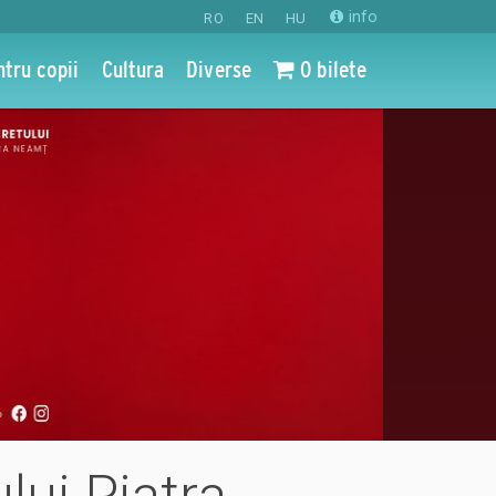
info
RO
EN
HU
ntru copii
Cultura
Diverse
0 bilete