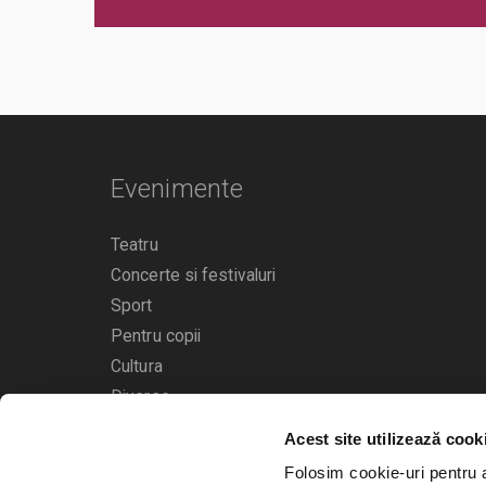
Va rugam sa respectati orele de acces in sala de spectacol
evenimentului inscriptionate pe bilet, pentru a evita aglom
deranjarea celorlalti spectatori dupa inceperea spectacolul
Evenimente
Teatru
Concerte si festivaluri
Sport
Pentru copii
Cultura
Diverse
Acest site utilizează cook
Calendarul evenimentelor
Folosim cookie-uri pentru a 