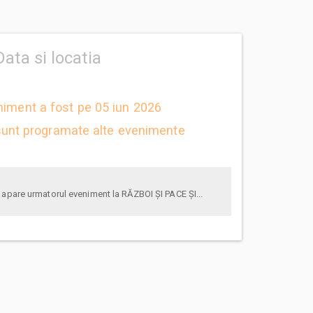
Data si locatia
niment a fost pe 05 iun 2026
unt programate alte evenimente
anunta-ma pe email cand apare urmatorul eveniment la RĂZBOI ȘI PACE ȘI...