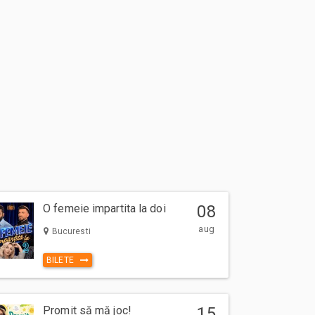
O femeie impartita la doi
08
aug
Bucuresti
BILETE
Promit să mă joc!
15