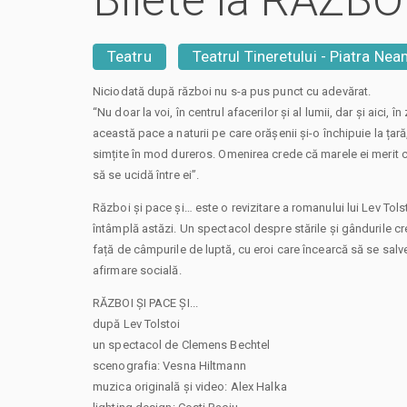
Bilete la RĂZBOI
Teatru
Teatrul Tineretului - Piatra Nea
Niciodată după război nu s-a pus punct cu adevărat.
“Nu doar la voi, în centrul afacerilor și al lumii, dar și aici, 
această pace a naturii pe care orășenii și-o închipuie la țară
simțite în mod dureros. Omenirea crede că marele ei merit c
să se ucidă între ei”.
Război și pace și… este o revizitare a romanului lui Lev Tols
întâmplă astăzi. Un spectacol despre stările și gândurile cr
față de câmpurile de luptă, cu eroi care încearcă să se salve
afirmare socială.
RĂZBOI ȘI PACE ȘI...
după Lev Tolstoi
un spectacol de Clemens Bechtel
scenografia: Vesna Hiltmann
muzica originală și video: Alex Halka