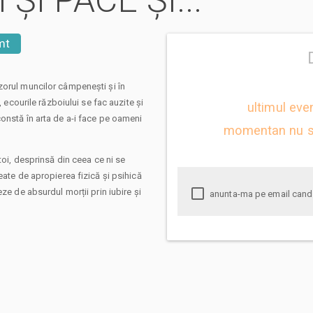
 ȘI PACE ȘI...
mt
în zorul muncilor câmpenești și în
, ecourile războiului se fac auzite și
ultimul eve
onstă în arta de a-i face pe oameni
momentan nu s
toi, desprinsă din ceea ce ni se
eate de apropierea fizică și psihică
ze de absurdul morții prin iubire și