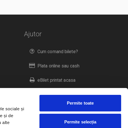
Ajutor
Cum comand bilete?
Plata online sau cash
eBilet printat acasa
Livrare prin curier
Permite toate
Returnare bilete
le sociale și
e și de
Permite selecția
u alte
Duplicare bilete