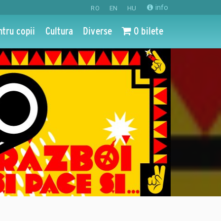
info
RO
EN
HU
ntru copii
Cultura
Diverse
0 bilete