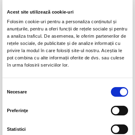
cumparatorul se obliga sa respecte Regulile de participare si acces la
Acest site utilizează cookie-uri
eveniment, precum si
Termenii si Conditiile
site-ului Bilete.ro
Evenimente similare
Folosim cookie-uri pentru a personaliza conținutul și
Taxe servicii aplicabile per bilet:
anunțurile, pentru a oferi funcții de rețele sociale și pentru
Taxa administrare - 2%
Sot de vanzare?
13
a analiza traficul. De asemenea, le oferim partenerilor de
Taxa procesare - 2 lei
aug
Bucuresti
rețele sociale, de publicitate și de analize informații cu
Un bilet este valabil pentru o singura persoana. Toti participantii la
BILETE
privire la modul în care folosiți site-ul nostru. Aceștia le
eveniment, adulti si copii, trebuie sa cumpere bilet sau abonament,
pot combina cu alte informații oferite de dvs. sau culese
indiferent de varsta. (Mai putin cazurile unde este specificata gratuitate
în urma folosirii serviciilor lor.
in limita de varsta).
Burlac la 40 de ani
14
Va rugam sa respectati orele de acces in sala de spectacol sau in locul
aug
de desfasurare a evenimentului inscriptionate pe bilet, pentru a evita
Bucuresti
Selecția
aglomerarea pe caile de acces sau deranjarea celorlalti spectatori
BILETE
Necesare
consimțământului
dupa inceperea spectacolului/evenimentului.
Preferinţe
Barbatul perfect defect
15
aug
Bucuresti
Statistici
BILETE