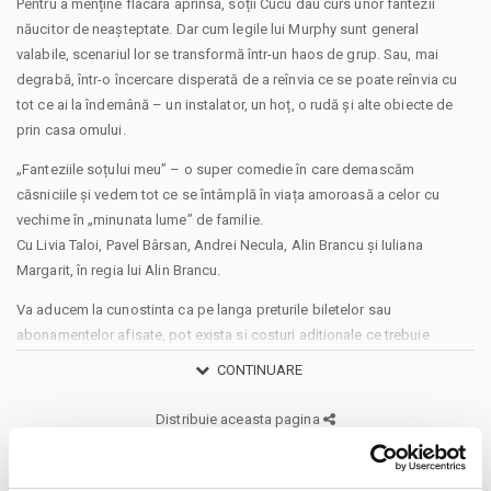
Pentru a menține flacăra aprinsă, soții Cucu dau curs unor fantezii
năucitor de neașteptate. Dar cum legile lui Murphy sunt general
valabile, scenariul lor se transformă într-un haos de grup. Sau, mai
degrabă, într-o încercare disperată de a reînvia ce se poate reînvia cu
tot ce ai la îndemână – un instalator, un hoț, o rudă și alte obiecte de
prin casa omului.
„Fanteziile soțului meu” – o super comedie în care demascăm
căsniciile și vedem tot ce se întâmplă în viața amoroasă a celor cu
vechime în „minunata lume” de familie.
Cu Livia Taloi, Pavel Bârsan, Andrei Necula, Alin Brancu și Iuliana
Margarit, în regia lui Alin Brancu.
Va aducem la cunostinta ca pe langa preturile biletelor sau
abonamentelor afisate, pot exista si costuri aditionale ce trebuie
suportate de dvs., respectiv: taxe de intermediere, procesare, emitere
CONTINUARE
bilet, comisioane, cost de livrare (in cazul in care veti solicita livrarea
prin curier a biletului/abonamentului); cost Asigurare En Garde (in cazul
Distribuie aceasta pagina
in care veti opta pentru incheierea unei asigurari de bilete), costuri
identificate separat in pasii comenzii.
Prin cumpararea unui bilet sau abonament de pe site-ul nostru Bilete.ro,