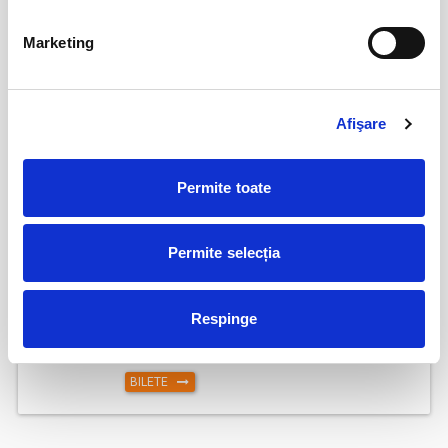
Marketing
Cealalta soție
16
aug
Bucuresti
BILETE
Afişare
Permite toate
Un gigolo de 2 lei
21
aug
Bucuresti
BILETE
Permite selecția
Respinge
Femei bune pentru barbati nebuni
22
aug
Bucuresti
BILETE