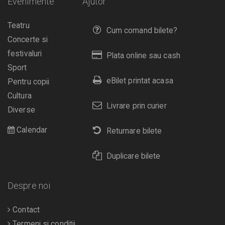
Evenimente
Ajutor
Teatru
Cum comand bilete?
Concerte si
festivaluri
Plata online sau cash
Sport
eBilet printat acasa
Pentru copii
Cultura
Livrare prin curier
Diverse
Calendar
Returnare bilete
Duplicare bilete
Despre noi
Contact
Termeni si conditii