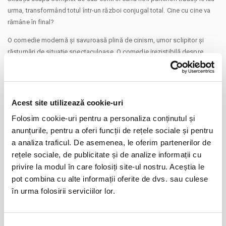
urma, transformând totul într-un război conjugal total. Cine cu cine va
rămâne în final?
​O comedie modernă și savuroasă plină de cinism, umor sclipitor și
răsturnări de situație spectaculoase. O comedie irezistibilă despre
orgolii, căsnicie și marea întrebare: cine mai are, de fapt, nevoie de
iubire?
Biletele s-au pus în vânzare! Nu rata un spectacol care te va face să râzi
Acest site utilizează cookie-uri
în hohote de la prima până la ultima scenă!
CONTINUARE
Folosim cookie-uri pentru a personaliza conținutul și
Durata:1h 20
anunțurile, pentru a oferi funcții de rețele sociale și pentru
Distribuie aceasta pagina
Limita de varsta: 14+
a analiza traficul. De asemenea, le oferim partenerilor de
rețele sociale, de publicitate și de analize informații cu
DISTRIBUTIE:
privire la modul în care folosiți site-ul nostru. Aceștia le
AMANDA Claudia Prec
pot combina cu alte informații oferite de dvs. sau culese
în urma folosirii serviciilor lor.
TOM Andrei Seușan
Evenimente similare
SABINA Gabriela Marin
O femeie impartita la doi
08
Selecția