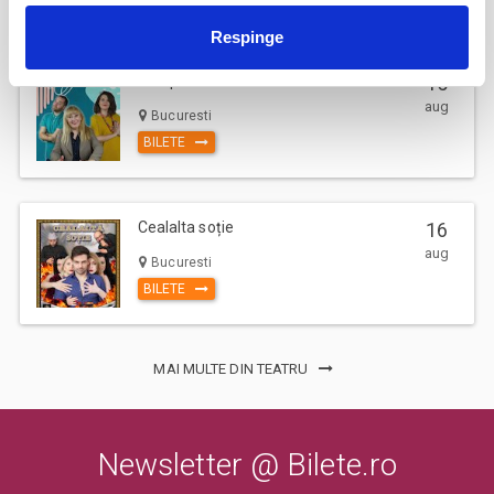
Respinge
Terapie in trei
15
aug
Bucuresti
BILETE
Cealalta soție
16
aug
Bucuresti
BILETE
MAI MULTE DIN TEATRU
Newsletter @ Bilete.ro