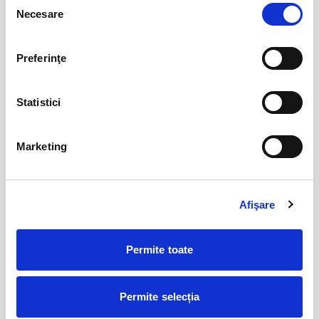
VICTOR Mihai Niță
aug
Necesare
Bucuresti
consimțământului
BILETE
Regie: Ovidiu Niculescu
Preferinţe
Jocuri de putere
08
Statistici
aug
Bucuresti
BILETE
Marketing
Sot de vanzare?
13
aug
Afişare
Bucuresti
BILETE
Permite toate
Burlac la 40 de ani
14
aug
Permite selecția
Bucuresti
BILETE