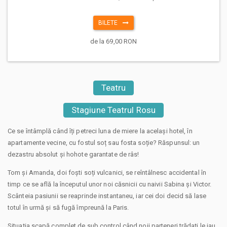
BILETE
de la 69,00 RON
Teatru
Stagiune Teatrul Rosu
Ce se întâmplă când îți petreci luna de miere la același hotel, în
apartamente vecine, cu fostul soț sau fosta soție? Răspunsul: un
dezastru absolut și hohote garantate de râs!
​Tom și Amanda, doi foști soți vulcanici, se reîntâlnesc accidental în
timp ce se află la începutul unor noi căsnicii cu naivii Sabina și Victor.
Scânteia pasiunii se reaprinde instantaneu, iar cei doi decid să lase
totul în urmă și să fugă împreună la Paris.
​Situația scapă complet de sub control când noii parteneri trădați le iau