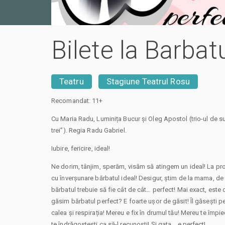
Bilete la Barbat
Teatru
Stagiune Teatrul Rosu
Recomandat: 11+
Cu Maria Radu, Luminița Bucur și Oleg Apostol (trio-ul de 
trei”). Regia Radu Gabriel.
Iubire, fericire, ideal!
Ne dorim, tânjim, sperăm, visăm să atingem un ideal! La pro
cu înverșunare bărbatul ideal! Desigur, știm de la mama, de l
bărbatul trebuie să fie cât de cât… perfect! Mai exact, este 
găsim bărbatul perfect? E foarte ușor de găsit! Îl găsești pe 
calea și respirația! Mereu e fix în drumul tău! Mereu te împi
te îndrăgostești ca să-l recunoști! Și gata… e perfect!