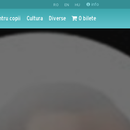
info
RO
EN
HU
ntru copii
Cultura
Diverse
0 bilete