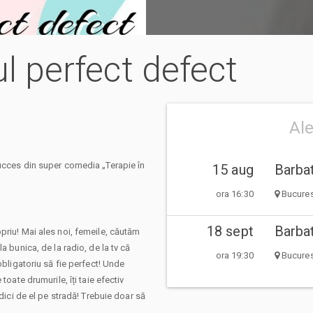
ul perfect defect
Al
succes din super comedia „Terapie în
15 aug
Barbat
ora 16:30
Bucurest
18 sept
Barbat
priu! Mai ales noi, femeile, căutăm
a bunica, de la radio, de la tv că
ora 19:30
Bucurest
obligatoriu să fie perfect! Unde
toate drumurile, îți taie efectiv
edici de el pe stradă! Trebuie doar să