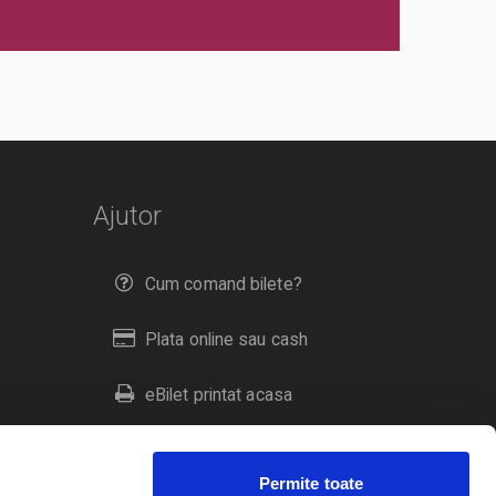
Ajutor
Cum comand bilete?
Plata online sau cash
eBilet printat acasa
Livrare prin curier
Permite toate