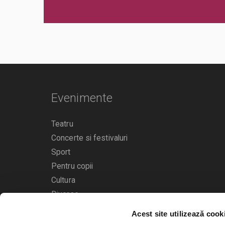
magazinelor Vodafone
INFORMATII BILETE - call center 0727.76.66.31 ( numar cu ta
office@bilete.ro.
Evenimente
Teatru
Concerte si festivaluri
Sport
Pentru copii
Cultura
Diverse
Acest site utilizează cook
Calendarul evenimentelor