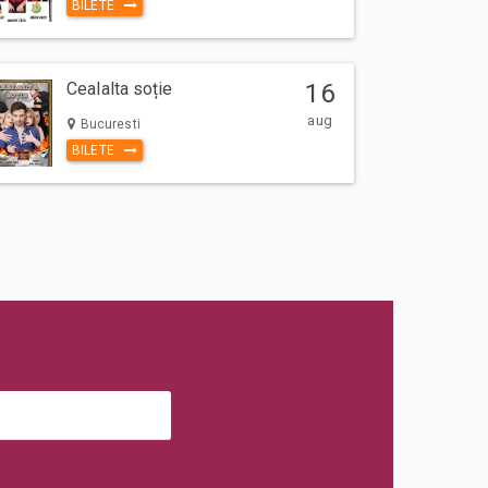
BILETE
Cealalta soție
16
aug
Bucuresti
BILETE