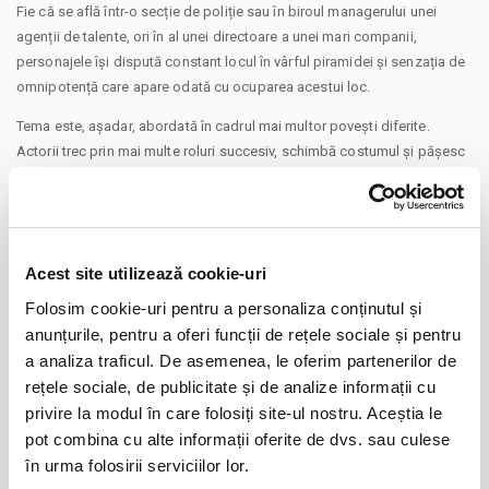
Fie că se află într-o secție de poliție sau în biroul managerului unei
agenții de talente, ori în al unei directoare a unei mari companii,
personajele își dispută constant locul în vârful piramidei și senzația de
omnipotență care apare odată cu ocuparea acestui loc.
Tema este, așadar, abordată în cadrul mai multor povești diferite.
Actorii trec prin mai multe roluri succesiv, schimbă costumul și pășesc
în alt univers, inversează dinamica relațională, și descoperă alte moduri
de a se raporta la tema principală.
Prin aceste scurte episoade teatrale (realizate după texte scurte de
dramaturgi americani contemporani), se transmite, foarte subtil, ideea
Acest site utilizează cookie-uri
că, deși viața e haotică și adeseori incoerentă, există un fir roșu
Folosim cookie-uri pentru a personaliza conținutul și
subteran care leagă tot de toate, ca un circuit electric.
anunțurile, pentru a oferi funcții de rețele sociale și pentru
CONTINUARE
Textele scurte americane contemporane (așa-numitele piese de 10
a analiza traficul. De asemenea, le oferim partenerilor de
minute) sunt comedii puternice, care esențializează situațiile alese
rețele sociale, de publicitate și de analize informații cu
Distribuie aceasta pagina
pentru a transmite un mesaj care are forța unei senzații bruște, intense.
privire la modul în care folosiți site-ul nostru. Aceștia le
pot combina cu alte informații oferite de dvs. sau culese
Distribuție: Paul Ipate, Eduard Adam, Delia Riciu, Doina Antohi.
în urma folosirii serviciilor lor.
Traducerea și adaptarea, colajul și regia artistică: Doina Antohi