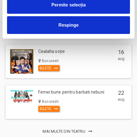
Permite selecția
Terapie in trei
15
aug
Bucuresti
Respinge
BILETE
Cealalta soție
16
aug
Bucuresti
BILETE
Femei bune pentru barbati nebuni
22
aug
Bucuresti
BILETE
MAI MULTE DIN TEATRU