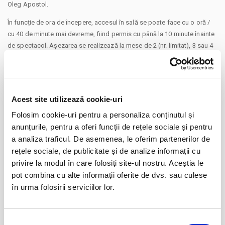
Oleg Apostol.
În funcție de ora de începere, accesul în sală se poate face cu o oră /
cu 40 de minute mai devreme, fiind permis cu până la 10 minute înainte
de spectacol. Așezarea se realizează la mese de 2 (nr. limitat), 3 sau 4
locuri, în regim de teatru-cafenea (în funcție de disponibilitatea de la
fața locului, există posibilitatea împărțirii mesei cu alte persoane).
Informații suplimentare, la nr. de telefon 0773 825 249.
Va aducem la cunostinta ca pe langa preturile biletelor sau
Acest site utilizează cookie-uri
CONTINUARE
abonamentelor afisate, pot exista si costuri aditionale ce trebuie
Folosim cookie-uri pentru a personaliza conținutul și
suportate de dvs., respectiv: taxe de intermediere, procesare, emitere
Distribuie aceasta pagina
anunțurile, pentru a oferi funcții de rețele sociale și pentru
bilet, comisioane, cost de livrare (in cazul in care veti solicita livrarea
a analiza traficul. De asemenea, le oferim partenerilor de
prin curier a biletului/abonamentului); cost Asigurare En Garde (in cazul
rețele sociale, de publicitate și de analize informații cu
in care veti opta pentru incheierea unei asigurari de bilete), costuri
privire la modul în care folosiți site-ul nostru. Aceștia le
identificate separat in pasii comenzii.
pot combina cu alte informații oferite de dvs. sau culese
Prin cumpararea unui bilet sau abonament de pe site-ul nostru Bilete.ro,
în urma folosirii serviciilor lor.
Evenimente similare
cumparatorul se obliga sa respecte Regulile de participare si acces la
eveniment, precum si
Termenii si Conditiile
site-ului Bilete.ro
Cine mai are nevoie de iubire?
06
Taxe servicii aplicabile per bilet:
Selecția
aug