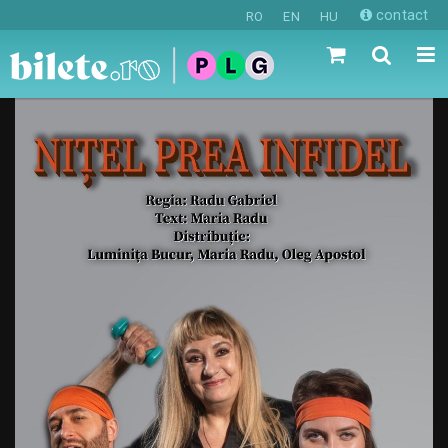
contact
RO
EN
HU