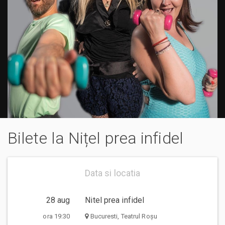
Bilete la Nițel prea infidel
Data si locatia
28 aug
Nitel prea infidel
ora 19:30
Bucuresti, Teatrul Roșu