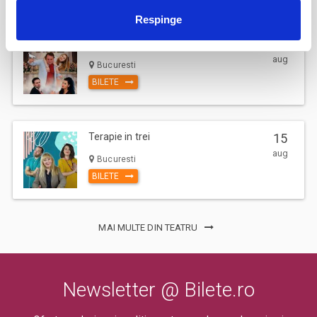
Respinge
Burlac la 40 de ani
14
aug
Bucuresti
BILETE
Terapie in trei
15
aug
Bucuresti
BILETE
MAI MULTE DIN TEATRU
Newsletter @ Bilete.ro