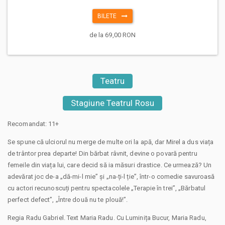
BILETE
de la 69,00 RON
Teatru
Stagiune Teatrul Rosu
Recomandat: 11+
Se spune că ulciorul nu merge de multe ori la apă, dar Mirel a dus viața
de trântor prea departe! Din bărbat râvnit, devine o povară pentru
femeile din viața lui, care decid să ia măsuri drastice. Ce urmează? Un
adevărat joc de-a „dă-mi-l mie” și „na-ți-l ție”, într-o comedie savuroasă
cu actori recunoscuți pentru spectacolele „Terapie în trei”, „Bărbatul
perfect defect”, „Între două nu te plouă!”.
Regia Radu Gabriel. Text Maria Radu. Cu Luminița Bucur, Maria Radu,