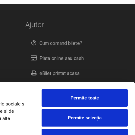
Ajutor
Cum comand bilete?
Plata online sau cash
eBilet printat acasa
Livrare prin curier
Permite toate
Returnare bilete
le sociale și
e și de
Permite selecția
u alte
Duplicare bilete