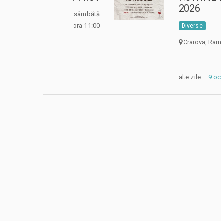
2026
sâmbătă
ora 11:00
Diverse
Craiova, Ra
alte zile:
9 oc