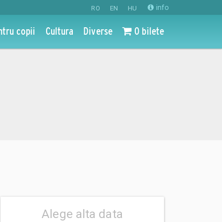
info
RO
EN
HU
ntru copii
Cultura
Diverse
0 bilete
Alege alta data