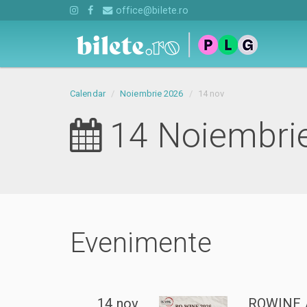
office@bilete.ro
Calendar
Noiembrie 2026
14 nov
14 Noiembri
Evenimente
14 nov
ROWINE 