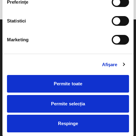
Preferinţe
Statistici
Marketing
Evenimente
Ajutor
Afişare
Teatru
Cum comand bilete?
Concerte si
Permite toate
festivaluri
Plata online sau cash
Sport
eBilet printat acasa
Pentru copii
Permite selecția
Cultura
Livrare prin curier
Diverse
Respinge
Calendar
Returnare bilete