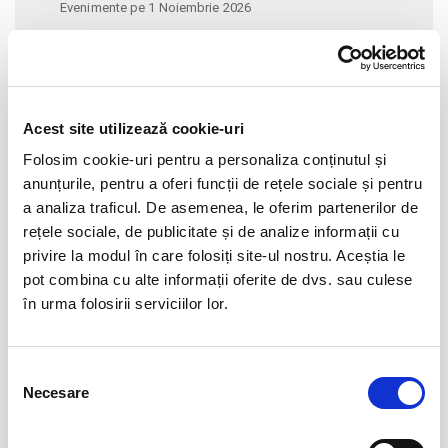
Evenimente pe 1 Noiembrie 2026
Alege alta data
Acest site utilizează cookie-uri
noiembrie 2026
Folosim cookie-uri pentru a personaliza conținutul și
Lu
Ma
Mi
Jo
Vi
Sâ
Du
anunțurile, pentru a oferi funcții de rețele sociale și pentru
26
27
28
29
30
31
1
a analiza traficul. De asemenea, le oferim partenerilor de
2
3
4
5
6
7
8
rețele sociale, de publicitate și de analize informații cu
privire la modul în care folosiți site-ul nostru. Aceștia le
9
10
11
12
13
14
15
pot combina cu alte informații oferite de dvs. sau culese
16
17
18
19
20
21
22
în urma folosirii serviciilor lor.
23
24
25
26
27
28
29
30
1
2
3
4
5
6
Selecția
Necesare
consimțământului
EVENIMENTELE LUNII NOIEMBRIE 2026