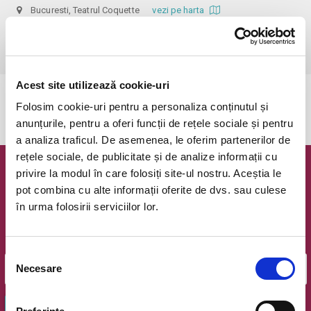
Bucuresti, Teatrul Coquette
vezi pe harta
 Dupa ora inceperii reprezentatiei biletele isi pierd valabilitatea, iar 
accesul in sala nu mai e permis. Va multumim pentru intelegere.
Acest site utilizează cookie-uri
Evenimentul a expirat.
Folosim cookie-uri pentru a personaliza conținutul și
anunțurile, pentru a oferi funcții de rețele sociale și pentru
a analiza traficul. De asemenea, le oferim partenerilor de
rețele sociale, de publicitate și de analize informații cu
privire la modul în care folosiți site-ul nostru. Aceștia le
Newsletter @ Bilete.ro
pot combina cu alte informații oferite de dvs. sau culese
în urma folosirii serviciilor lor.
Oferte exclusive si o editie saptamanala cu cele mai noi
evenimente.
Email
Selecția
Necesare
consimțământului
OK