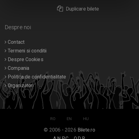
Duplicare bilete
Despre noi
Contact
Termeni si conditii
Despre Cookies
Compania
Politica de confidentialitate
Organizatori
RO
EN
HU
© 2006 - 2026
Bilete.ro
A.N.P.C.
O.D.R.