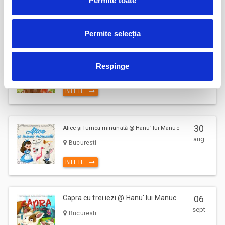
Permite toate
Bucuresti
identificate separat in pasii comenzii.
BILETE
Prin cumpararea unui bilet sau abonament de pe site-ul nostru Bilete.ro,
Permite selecția
cumparatorul se obliga sa respecte Regulile de participare si acces la
eveniment, precum si
Termenii si Conditiile
site-ului Bilete.ro
Ursul pacalit de vulpe @ Hanu' lui
22
Manuc
Taxe servicii aplicabile per bilet:
Respinge
aug
Taxa administrare - 2%
Bucuresti
Taxa procesare - 2 lei
BILETE
Comision ticketing - 9%
Taxa emitere bilet - 1 RON
30
Un bilet este valabil pentru o singura persoana. Toti participantii la
Alice și lumea minunată @ Hanu’ lui Manuc
aug
eveniment, adulti si copii, trebuie sa cumpere bilet sau abonament,
Bucuresti
indiferent de varsta. (Mai putin cazurile unde este specificata gratuitate
in limita de varsta).
BILETE
Va rugam sa respectati orele de acces in sala de spectacol sau in locul
de desfasurare a evenimentului inscriptionate pe bilet, pentru a evita
aglomerarea pe caile de acces sau deranjarea celorlalti spectatori
Capra cu trei iezi @ Hanu' lui Manuc
06
dupa inceperea spectacolului/evenimentului.
sept
Bucuresti