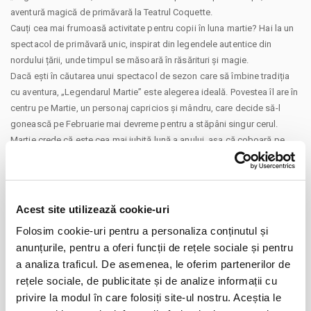
aventură magică de primăvară la Teatrul Coquette.
Cauți cea mai frumoasă activitate pentru copii în luna martie? Hai la un
spectacol de primăvară unic, inspirat din legendele autentice din
nordului țării, unde timpul se măsoară în răsărituri și magie.
Dacă ești în căutarea unui spectacol de sezon care să îmbine tradiția
cu aventura, „Legendarul Martie” este alegerea ideală. Povestea îl are în
centru pe Martie, un personaj capricios și mândru, care decide să-l
gonească pe Februarie mai devreme pentru a stăpâni singur cerul.
Martie crede că este cea mai iubită lună a anului, așa că coboară pe
Pământ pentru a se convinge. Însă capriciile sale nu sunt pe placul
tuturor! În drumul său, se va întâlni cu personaje fascinante care vor
captiva imaginația celor mici: Crăiasa Florilor și a Fluturilor – simbolul
renașterii, Crăiasa Iernii și a Gheții – care îi va îngheța inima tânărului
Acest site utilizează cookie-uri
Martie, Baba Dochia – păstrătoarea tradițiilor de primăvară, Aprilie –
Folosim cookie-uri pentru a personaliza conținutul și
fratele devotat care pornește într-o misiune de salvare.
anunțurile, pentru a oferi funcții de rețele sociale și pentru
Este o lecție despre bunătate, inteligență și echilibrul naturii, în care
CONTINUARE
a analiza traficul. De asemenea, le oferim partenerilor de
binele trebuie să învingă chiar și atunci când Muma Zmeilor încearcă să
rețele sociale, de publicitate și de analize informații cu
strice vraja salvatoare.
Distribuie aceasta pagina
privire la modul în care folosiți site-ul nostru. Aceștia le
Detalii Spectacol și Bilete: