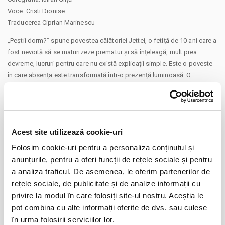
Voce: Cristi Dionise
Traducerea Ciprian Marinescu
„Peștii dorm?” spune povestea călătoriei Jettei, o fetiță de 10 ani care a
fost nevoită să se maturizeze prematur și să înțeleagă, mult prea
devreme, lucruri pentru care nu există explicații simple. Este o poveste
în care absența este transformată într-o prezență luminoasă. O
mărturisire despre doliu spusă fără teamă, cu sufletul deschis, prin joc,
imaginație și iubire, așa cum doar un copil știe să o facă.
Teatrul Coquette, Calea Călărași 94
Acest site utilizează cookie-uri
Spectacolul este realizat cu sprijinul UNITER și în colaborare cu
CONTINUARE
Asociația Mama Mofturescu
Folosim cookie-uri pentru a personaliza conținutul și
anunțurile, pentru a oferi funcții de rețele sociale și pentru
Rezervări la: 0754 990 017 sau rezervari@teatrulcoquette.ro
Distribuie aceasta pagina
a analiza traficul. De asemenea, le oferim partenerilor de
www.teatrulcoquette.ro
rețele sociale, de publicitate și de analize informații cu
privire la modul în care folosiți site-ul nostru. Aceștia le
pot combina cu alte informații oferite de dvs. sau culese
în urma folosirii serviciilor lor.