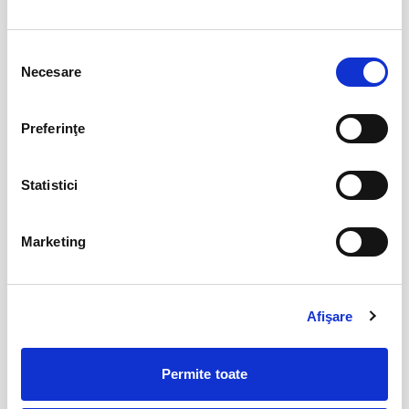
Evenimente similare
Selecția
Promit să mă joc!
15
Necesare
consimțământului
aug
Bucuresti
BILETE
Preferinţe
Cealalta soție
16
Statistici
aug
Bucuresti
Marketing
BILETE
Femei bune pentru barbati nebuni
22
Afişare
aug
Bucuresti
Permite toate
BILETE