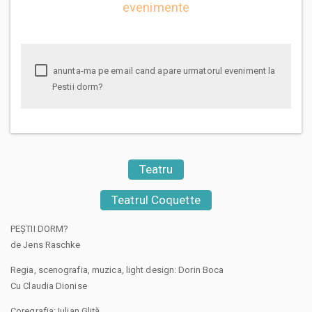
evenimente
anunta-ma pe email cand apare urmatorul eveniment la
Pestii dorm?
Teatru
Teatrul Coquette
PEȘTII DORM?
de Jens Raschke
Regia, scenografia, muzica, light design: Dorin Boca
Cu Claudia Dionise
Coregrafia: Iulian Gliță