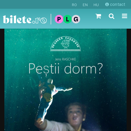
contact
RO
EN
HU