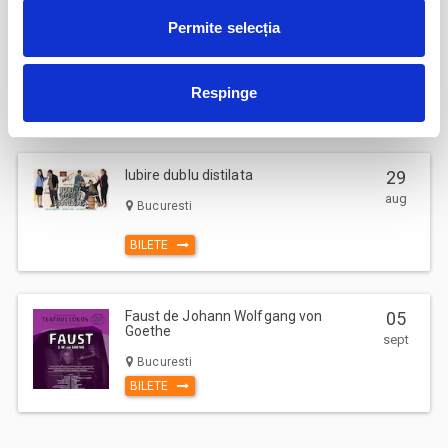
Permite selecția
Fanteziile sotului meu
23
aug
Bucuresti
Respinge
BILETE
Iubire dublu distilata
29
aug
Bucuresti
BILETE
Faust de Johann Wolfgang von
05
Goethe
sept
Bucuresti
BILETE