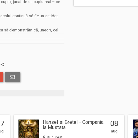
cuplu, jucat de un cuplu real – ce
acolul continuă să fie un antidot
și să demonstrăm că, uneori, cel
- Claudia Dionise.
a
 abonamentelor afisate, pot exista
: taxe de intermediere, procesare,
 solicita livrarea prin curier a
in care veti opta pentru incheierea
i comenzii.
ru Bilete.ro, cumparatorul se obliga
 precum si
Termenii si Conditiile
site-
07
Hansel si Gretel - Compania
08
la Mustata
ug
aug
Bucuresti