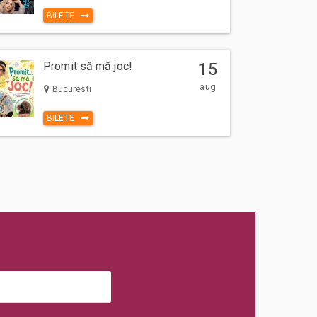
BILETE
Promit să mă joc!
15
aug
Bucuresti
BILETE