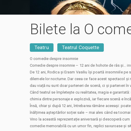
Bilete la O com
Teatru
Teatrul Coquette
O comedie despre insomnie
Comedie despre insomnie – 12 ani de hohote de râs și… ins
De 12 ani, Rodica și Erasm Vasiliu își poartă insomniile pe 
dilemele lor nocturne. Dar ceea ce face acest spectacol și m
dau viață nu sunt doar parteneri de scenă, ci și parteneri în v
Când teatrul se împletește cu realitatea, magia e garantată: r
chimia dintre personaje e explozivă, iar fiecare scenă e în
Însă, chiar și după 12 ani, întrebarea rămâne aceeași: poate
înălțimea așteptărilor soției sale – mai ales când ea tocma
Vino la această reprezentație aniversară și descoperă cum 
comedie memorabilă cu un umor fin, replici savuroase și situ