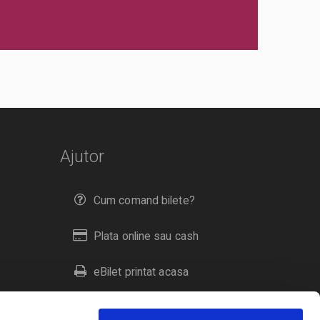
Ajutor
Cum comand bilete?
Plata online sau cash
eBilet printat acasa
Livrare prin curier