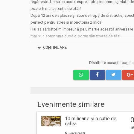
regăsește. Un spectacol despre iubire, insomnie și viața de 
poate fi mai autentic de atât?
După 12 ani de aplauze și sute de nopți de distracție, spect
perfect pentru stres și monotonia zilnică.
Hai să sărbătorim împreună pe 8 martie această aniversare 
mai bun somn vine după o porție sănătoasă de râs!
Distribuţia: Erasm Vasiliu - Cristian Dionise; Rodica Vasiliu 
CONTINUARE
Regia: Mihai Lungeanu
Rezervari la 0754990017 sau rezervari@teatrulcoquette.ro
Distribuie aceasta pagin
Va aducem la cunostinta ca pe langa preturile biletelor sau
si costuri aditionale ce trebuie suportate de dvs., respectiv
emitere bilet, comisioane, cost de livrare (in cazul in care veti
biletului/abonamentului); cost Asigurare En Garde (in cazul 
unei asigurari de bilete), costuri identificate separat in pasi
Prin cumpararea unui bilet sau abonament de pe site-ul nost
Evenimente similare
sa respecte Regulile de participare si acces la eveniment,
ului Bilete.ro
10 milioane și o cutie de
cafea
Taxe servicii aplicabile per bilet:
a
Taxa administrare - 2%
Bucuresti