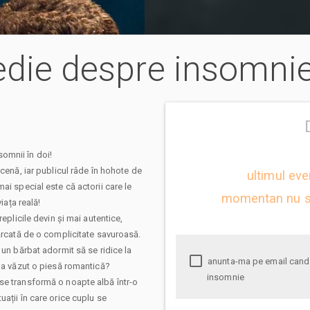
edie despre insomni
omnii în doi!
scenă, iar publicul râde în hohote de
ultimul eve
ai special este că actorii care le
momentan nu s
iața reală!
eplicile devin și mai autentice,
cărcată de o complicitate savuroasă.
 un bărbat adormit să se ridice la
anunta-ma pe email cand apare urmatorul eveniment la O comedie despre
i a văzut o piesă romantică?
insomnie
se transformă o noapte albă într-o
ații în care orice cuplu se