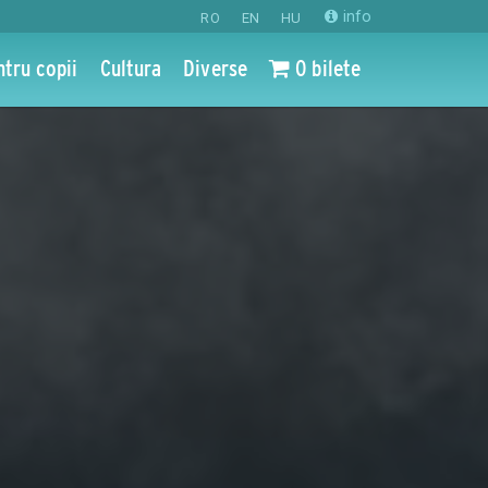
info
RO
EN
HU
ntru copii
Cultura
Diverse
0 bilete