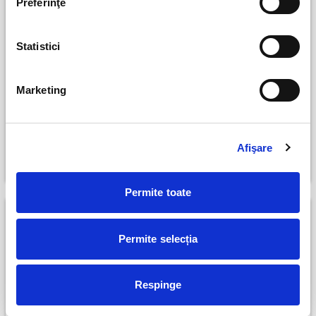
Preferinţe
Statistici
Marketing
Remember me
Jocuri de putere
Bucuresti
Bucuresti
Afişare
8 august
8 august
ANULAT
Permite toate
Permite selecția
Respinge