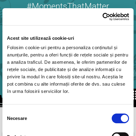
#MomentsThatMatter
Festivaluri de muzica
Sport
Acest site utilizează cookie-uri
Folosim cookie-uri pentru a personaliza conținutul și
Opera Comica pentru Copii
anunțurile, pentru a oferi funcții de rețele sociale și pentru
a analiza traficul. De asemenea, le oferim partenerilor de
Concerte la Sala Radio
rețele sociale, de publicitate și de analize informații cu
privire la modul în care folosiți site-ul nostru. Aceștia le
Opera Nationala Romana Cluj
pot combina cu alte informații oferite de dvs. sau culese
în urma folosirii serviciilor lor.
Teatrul Godot
Selecția
Necesare
Teatru
consimțământului