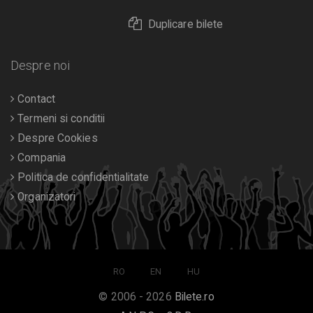
Duplicare bilete
Despre noi
Contact
Termeni si conditii
Despre Cookies
Compania
Politica de confidentialitate
Organizatori
RO
EN
HU
© 2006 - 2026
Bilete.ro