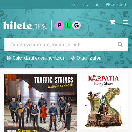
contact
RO
EN
HU
Cauta
evenimente,
locatii,
Calendarul evenimentelor
Organizatori
artisti