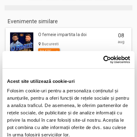
Evenimente similare
O femeie impartita la doi
08
aug
Bucuresti
BILETE
Remember me
08
Acest site utilizează cookie-uri
aug
Bucuresti
Folosim cookie-uri pentru a personaliza conținutul și
BILETE
anunțurile, pentru a oferi funcții de rețele sociale și pentru
a analiza traficul. De asemenea, le oferim partenerilor de
rețele sociale, de publicitate și de analize informații cu
Jocuri de putere
08
privire la modul în care folosiți site-ul nostru. Aceștia le
aug
Bucuresti
pot combina cu alte informații oferite de dvs. sau culese
BILETE
în urma folosirii serviciilor lor.