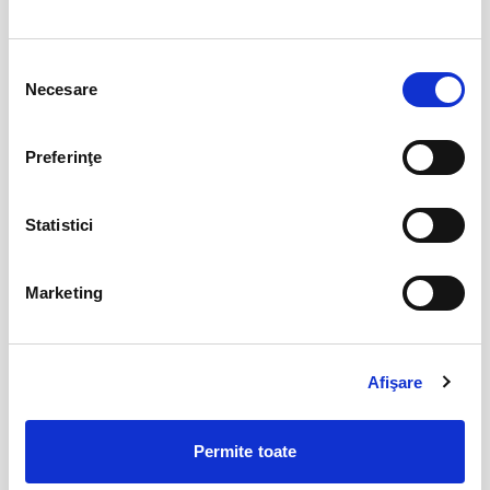
Selecția
IMPROVIZAT... LA MUSTAȚĂ!
08
Necesare
consimțământului
aug
Bucuresti
BILETE
Preferinţe
Promit să mă joc!
15
Statistici
aug
Bucuresti
BILETE
Marketing
Femei bune pentru barbati nebuni
22
Afişare
aug
Bucuresti
BILETE
Permite toate