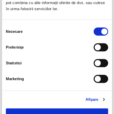
aug
pot combina cu alte informații oferite de dvs. sau culese
Bucuresti
în urma folosirii serviciilor lor.
BILETE
Selecția
Necesare
Fanteziile sotului meu
23
consimțământului
aug
Bucuresti
Preferinţe
BILETE
Statistici
Iubire dublu distilata
29
aug
Bucuresti
Marketing
BILETE
Afişare
Faust de Johann Wolfgang von
05
Goethe
sept