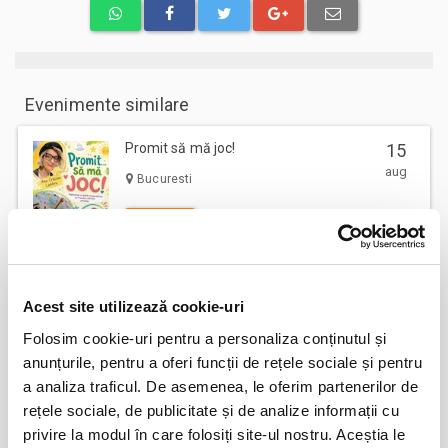
Evenimente similare
Promit să mă joc!
15
aug
Bucuresti
BILETE
Cealalta soție
16
Acest site utilizează cookie-uri
aug
Bucuresti
Folosim cookie-uri pentru a personaliza conținutul și
BILETE
anunțurile, pentru a oferi funcții de rețele sociale și pentru
a analiza traficul. De asemenea, le oferim partenerilor de
rețele sociale, de publicitate și de analize informații cu
Femei bune pentru barbati nebuni
22
privire la modul în care folosiți site-ul nostru. Aceștia le