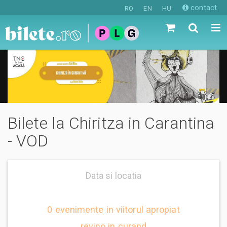
contact
RO
EN
HU
Bilete la Chiritza in Carantina
- VOD
Data si locatia
0 evenimente in viitorul apropiat
revino in curand