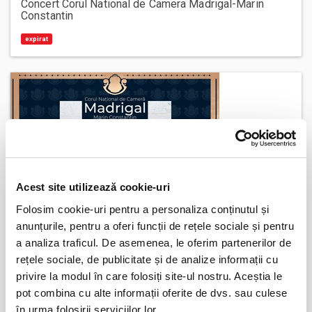
Concert Corul National de Camera Madrigal-Marin
Constantin
expirat
Acest site utilizează cookie-uri
Concert extraordinar de Pasti Corul National de
Camera Madrigal - Marin Constantin
Folosim cookie-uri pentru a personaliza conținutul și
anunțurile, pentru a oferi funcții de rețele sociale și pentru
expirat
a analiza traficul. De asemenea, le oferim partenerilor de
rețele sociale, de publicitate și de analize informații cu
privire la modul în care folosiți site-ul nostru. Aceștia le
pot combina cu alte informații oferite de dvs. sau culese
în urma folosirii serviciilor lor.