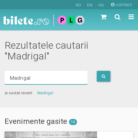
contact
RO
EN
HU
Rezultatele cautarii
"Madrigal"
Cauta
evenimente,
locatii,
ai cautat recent:
Madrigal
artisti
Evenimente gasite
10