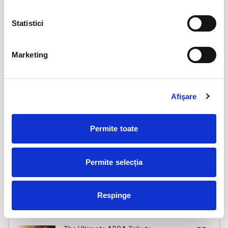
Csíki Jazz - International Jazz
14
Festival
Statistici
aug
Csikszereda
BILETE
Marketing
FESTOBAL
11
Afişare
sept
Bucuresti
BILETE
Permite toate
Jazzapella - Concert jazz a capella
13
Permite selecția
oct
Bucuresti
BILETE
Respinge