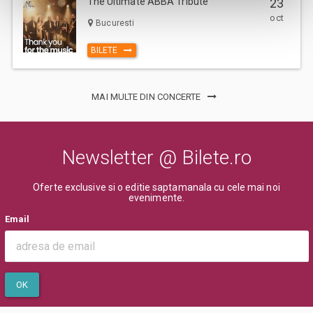
The Ultimate ABBA Tribute
23
oct
Bucuresti
BILETE
MAI MULTE DIN CONCERTE
Newsletter @ Bilete.ro
Oferte exclusive si o editie saptamanala cu cele mai noi
evenimente.
Email
OK