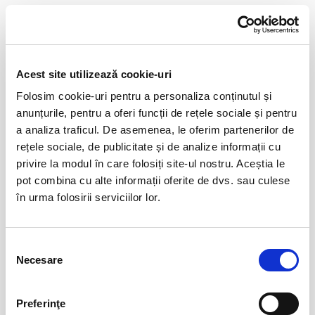
Distribuie aceasta pagina
Acest site utilizează cookie-uri
Folosim cookie-uri pentru a personaliza conținutul și
Evenimente similare
anunțurile, pentru a oferi funcții de rețele sociale și pentru
a analiza traficul. De asemenea, le oferim partenerilor de
Summer Well
07
rețele sociale, de publicitate și de analize informații cu
aug
Buftea
privire la modul în care folosiți site-ul nostru. Aceștia le
pot combina cu alte informații oferite de dvs. sau culese
BILETE
în urma folosirii serviciilor lor.
Marc Euvrie - Nomadic Piano & Cello
12
Selecția
aug
Vlaha
Necesare
consimțământului
BILETE
Preferinţe