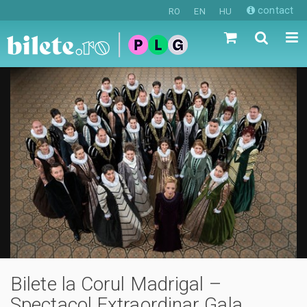
contact
RO
EN
HU
Bilete la Corul Madrigal –
Spectacol Extraordinar Gala