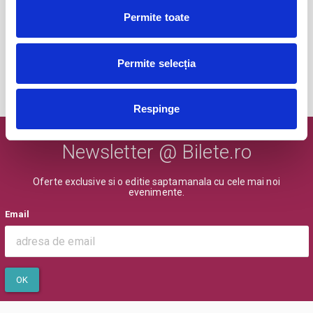
Tender live - Expirat
16
Permite toate
oct
Bucuresti
BILETE
Permite selecția
MAI MULTE DIN CONCERTE
Respinge
Newsletter @ Bilete.ro
Oferte exclusive si o editie saptamanala cu cele mai noi
evenimente.
Email
OK