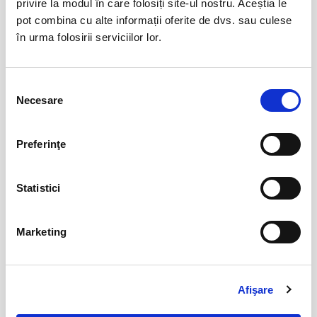
privire la modul în care folosiți site-ul nostru. Aceștia le
pot combina cu alte informații oferite de dvs. sau culese
MASTERS OF CLASSIC
12
în urma folosirii serviciilor lor.
sept
Bucuresti
BILETE
Selecția
Necesare
consimțământului
Jazzapella - Concert jazz a capella
13
Preferinţe
oct
Bucuresti
BILETE
Statistici
COJO @ Expirat
15
Marketing
oct
Bucuresti
BILETE
Afişare