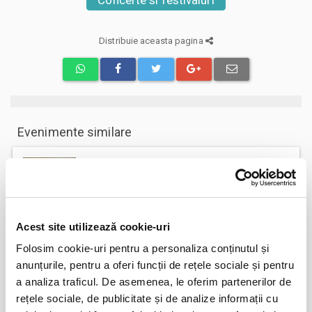
Concerte si festivaluri
Distribuie aceasta pagina
Evenimente similare
Marc Euvrie - Nomadic Piano & Cello
12
aug
Vlaha
BILETE
Acest site utilizează cookie-uri
Folosim cookie-uri pentru a personaliza conținutul și
FESTOBAL
11
anunțurile, pentru a oferi funcții de rețele sociale și pentru
sept
Bucuresti
a analiza traficul. De asemenea, le oferim partenerilor de
BILETE
rețele sociale, de publicitate și de analize informații cu