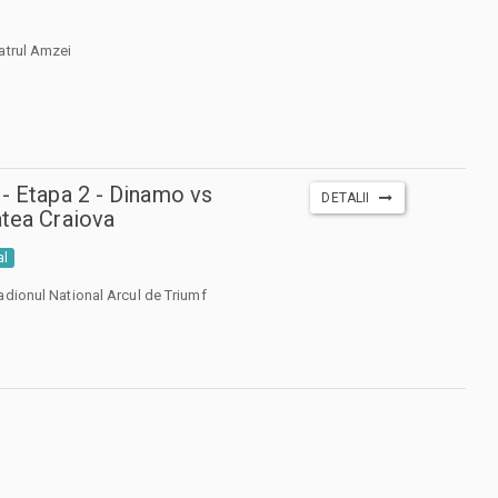
atrul Amzei
 - Etapa 2 - Dinamo vs
DETALII
atea Craiova
al
adionul National Arcul de Triumf