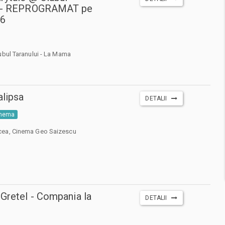
i - REPROGRAMAT pe
26
ubul Taranului - La Mama
lipsa
DETALII
inema
cea, Cinema Geo Saizescu
 Gretel - Compania la
DETALII