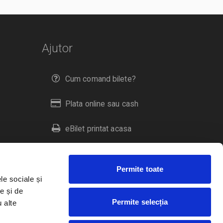
Ajutor
Cum comand bilete?
Plata online sau cash
eBilet printat acasa
Livrare prin curier
Permite toate
Returnare bilete
le sociale și
e și de
Permite selecția
u alte
Duplicare bilete