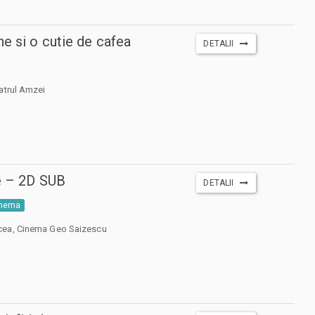
ne si o cutie de cafea
DETALII
atrul Amzei
e – 2D SUB
DETALII
inema
cea, Cinema Geo Saizescu