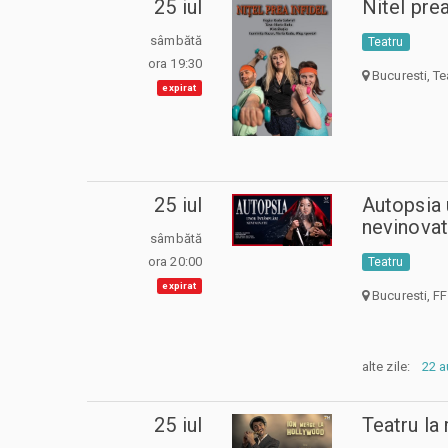
25 iul
Nitel prea
sâmbătă
Teatru
ora 19:30
Bucuresti, Te
expirat
25 iul
Autopsia 
nevinova
sâmbătă
ora 20:00
Teatru
expirat
Bucuresti, FF
alte zile:
22 
25 iul
Teatru la