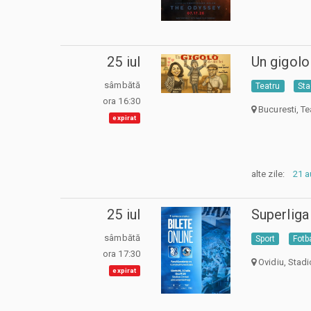
25 iul
Un gigolo 
sâmbătă
Teatru
Sta
ora 16:30
Bucuresti, Te
expirat
alte zile:
21 
25 iul
Superliga
sâmbătă
Sport
Fotb
ora 17:30
Ovidiu, Stad
expirat