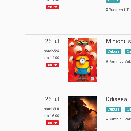
expirat
Bucuresti, Te
25 iul
Minionii 
sâmbătă
Cultura
C
ora 14:00
Ramnicu Val
expirat
25 iul
Odiseea 
sâmbătă
Cultura
C
ora 16:00
Ramnicu Val
expirat