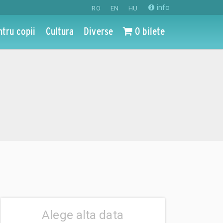
info
RO
EN
HU
ntru copii
Cultura
Diverse
0 bilete
Alege alta data