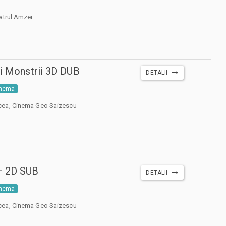
atrul Amzei
si Monstrii 3D DUB
DETALII
inema
cea, Cinema Geo Saizescu
– 2D SUB
DETALII
inema
cea, Cinema Geo Saizescu