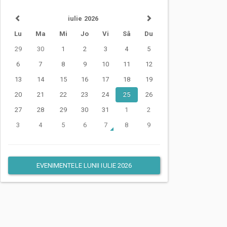
iulie 2026
Lu
Ma
Mi
Jo
Vi
Sâ
Du
29
30
1
2
3
4
5
6
7
8
9
10
11
12
13
14
15
16
17
18
19
20
21
22
23
24
25
26
27
28
29
30
31
1
2
3
4
5
6
7
8
9
EVENIMENTELE LUNII IULIE 2026