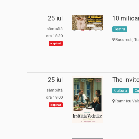
25 iul
10 milioa
sâmbătă
Teatru
ora 18:30
Bucuresti, Te
expirat
25 iul
The Invit
sâmbătă
Cultura
C
ora 19:00
Ramnicu Val
expirat