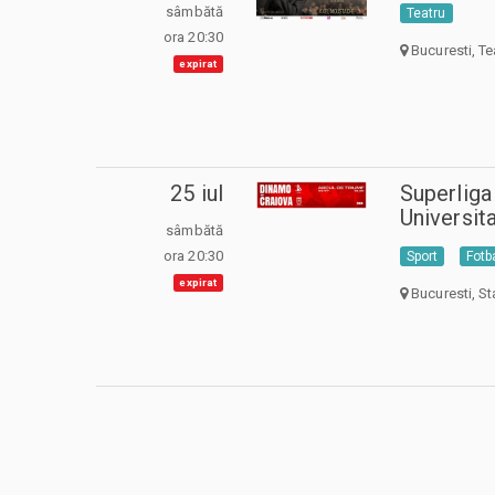
sâmbătă
Teatru
ora 20:30
Bucuresti, Te
expirat
25 iul
Superliga
Universit
sâmbătă
ora 20:30
Sport
Fotb
expirat
Bucuresti, St