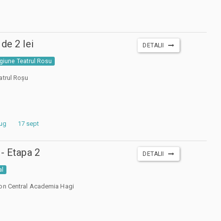
de 2 lei
DETALII
giune Teatrul Rosu
atrul Roșu
aug
17 sept
 - Etapa 2
DETALII
al
ion Central Academia Hagi