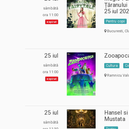
Țăranulu
sâmbătă
25 iul 20
ora 11:00
Pentru copii
expirat
Bucuresti, Cl
25 iul
Zooapoca
sâmbătă
Cultura
C
ora 11:00
Ramnicu Val
expirat
25 iul
Hansel si
Mustata
sâmbătă
ora 11:30
Teatru