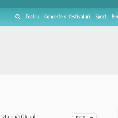
Teatru
Concerte si festivaluri
Sport
Pe
rytale @ Clubul
DETALII