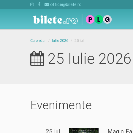
office@bilete.ro
Calendar
Iulie 2026
25 iul
25 Iulie 2026
Evenimente
25 iul
Magic Fai