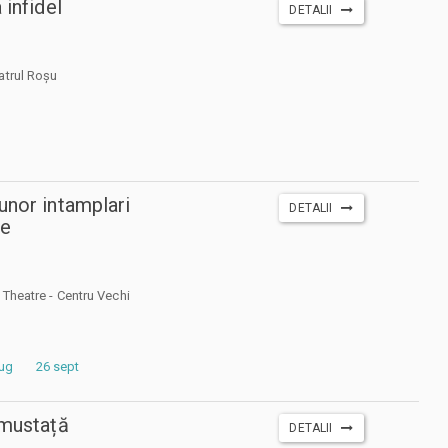
 infidel
DETALII
atrul Roșu
unor intamplari
DETALII
te
 Theatre - Centru Vechi
aug
26 sept
 mustață
DETALII