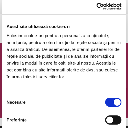
Ramnicu Valcea, Cinema Geo Saizescu
vezi pe harta
Evenimentul a expirat.
Acest site utilizează cookie-uri
Folosim cookie-uri pentru a personaliza conținutul și
anunțurile, pentru a oferi funcții de rețele sociale și pentru
a analiza traficul. De asemenea, le oferim partenerilor de
Newsletter @ Bilete.ro
rețele sociale, de publicitate și de analize informații cu
privire la modul în care folosiți site-ul nostru. Aceștia le
Oferte exclusive si o editie saptamanala cu cele mai noi
pot combina cu alte informații oferite de dvs. sau culese
evenimente.
în urma folosirii serviciilor lor.
Email
Selecția
Necesare
consimțământului
OK
Preferinţe