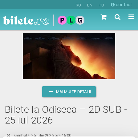
contact
RO
EN
HU
MAI MULTE DETALII
Bilete la Odiseea – 2D SUB -
25 iul 2026
sâmbătă, 25 iulie 2026 ora 16:00