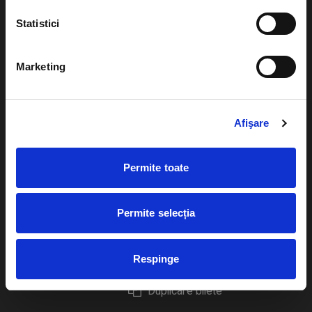
Statistici
Marketing
Evenimente
Ajutor
Teatru
Cum comand bilete?
Afişare
Concerte si
festivaluri
Plata online sau cash
Permite toate
Sport
eBilet printat acasa
Pentru copii
Cultura
Permite selecția
Livrare prin curier
Diverse
Calendar
Returnare bilete
Respinge
Duplicare bilete