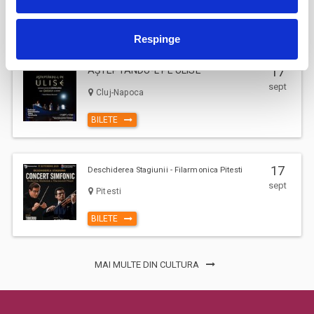
BILETE
Respinge
AȘTEPTÂNDU-L PE ULISE
17
sept
Cluj-Napoca
BILETE
17
Deschiderea Stagiunii - Filarmonica Pitesti
sept
Pitesti
BILETE
MAI MULTE DIN CULTURA