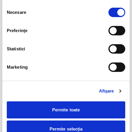
aug
Selecția
Bucuresti
Necesare
consimțământului
BILETE
Preferinţe
Copiii au idei trăsnite
08
aug
Bucuresti
Statistici
BILETE
Marketing
12
VIYAF VIRTUOSI - MARILE CONCERTE
PENTRU PIAN II
aug
Afişare
Arad
BILETE
Permite toate
Șoricelul neascultător
23
aug
Permite selecția
Bucuresti