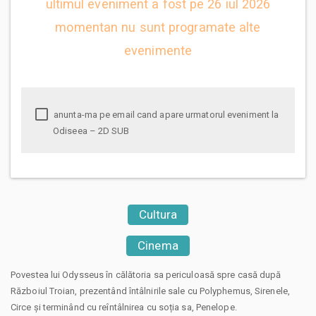
ultimul eveniment a fost pe 26 iul 2026
momentan nu sunt programate alte
evenimente
anunta-ma pe email cand apare urmatorul eveniment la
Odiseea – 2D SUB
Cultura
Cinema
Povestea lui Odysseus în călătoria sa periculoasă spre casă după
Războiul Troian, prezentând întâlnirile sale cu Polyphemus, Sirenele,
Circe și terminând cu reîntâlnirea cu soția sa, Penelope.