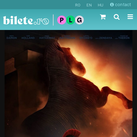
contact
RO
EN
HU