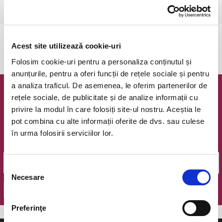
Ramnicu Valcea, Cinema Geo Saizescu
vezi pe harta
Evenimentul a expirat.
Acest site utilizează cookie-uri
Folosim cookie-uri pentru a personaliza conținutul și
anunțurile, pentru a oferi funcții de rețele sociale și pentru
a analiza traficul. De asemenea, le oferim partenerilor de
Newsletter @ Bilete.ro
rețele sociale, de publicitate și de analize informații cu
privire la modul în care folosiți site-ul nostru. Aceștia le
Oferte exclusive si o editie saptamanala cu cele mai noi
pot combina cu alte informații oferite de dvs. sau culese
evenimente.
în urma folosirii serviciilor lor.
Email
Selecția
Necesare
consimțământului
OK
Preferinţe