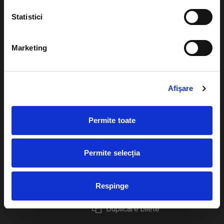
Statistici
Marketing
Evenimente
Ajutor
Teatru
Cum comand bilete?
Afişare
Concerte si
festivaluri
Plata online sau cash
Permite toate
Sport
eBilet printat acasa
Pentru copii
Cultura
Permite selecția
Livrare prin curier
Diverse
Calendar
Returnare bilete
Respinge
Duplicare bilete