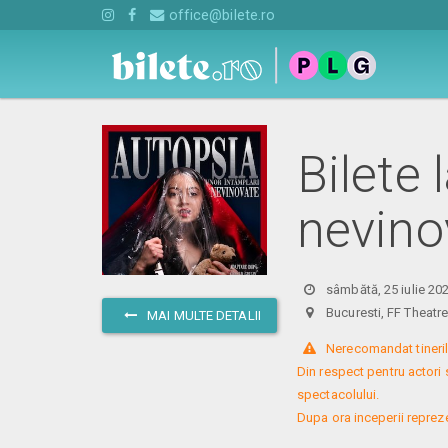
office@bilete.ro
Bilete 
nevino
sâmbătă, 25 iulie 20
Bucuresti, FF Theat
MAI MULTE DETALII
 Nerecomandat tinerilo
Din respect pentru actori 
spectacolului. 

Dupa ora inceperii reprezent