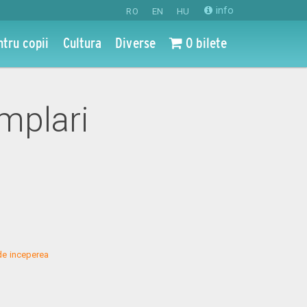
info
RO
EN
HU
ntru copii
Cultura
Diverse
0 bilete
amplari
de inceperea 