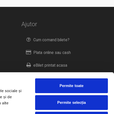
Ajutor
Cum comand bilete?
Plata online sau cash
eBilet printat acasa
Livrare prin curier
Permite toate
Returnare bilete
le sociale și
e și de
Permite selecția
u alte
Duplicare bilete