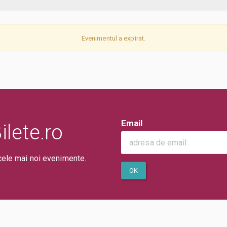
Evenimentul a expirat.
Email
lete.ro
cele mai noi evenimente.
OK